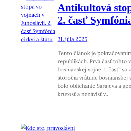
Antikultová stop
2. časť Symfónia
31. júla 2025
Tento článok je pokračovaním
republikách. Prvá časť toht
bosnianskej vojne. 1. časť“ sa
storočia vrátane bosnianskej 
bolo obliehanie Sarajeva a g
krutosť a nenávisť v…