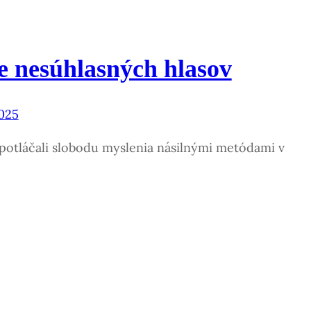
 nesúhlasných hlasov
025
i potláčali slobodu myslenia násilnými metódami v