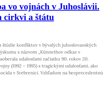
a vo vojnách v Juhoslávii.
 cirkvi a štátu
 štúdie konfliktov v bývalých juhoslovanských
o výskumu s názvom „Künnethov odkaz v
 zaoberala udalosťami začiatku 90. rokov 20.
vojny (1992 – 1995) s tragickými udalosťami, ako
enocída v Srebrenici. Vzhľadom na bezprecedentnú