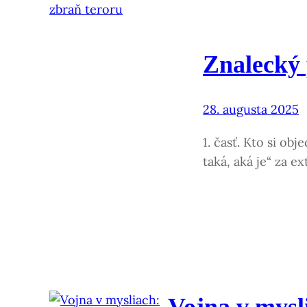
Znalecký 
28. augusta 2025
1. časť. Kto si ob
taká, aká je“ za e
Vojna v mysli