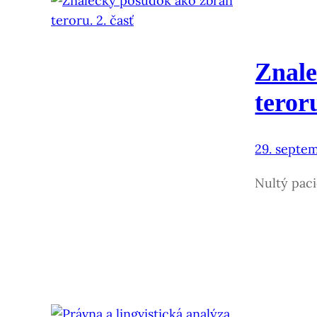
Znale
teroru
29. septe
Nultý pac