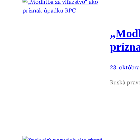
„Modl
prízn
23. októbr
Ruská prav