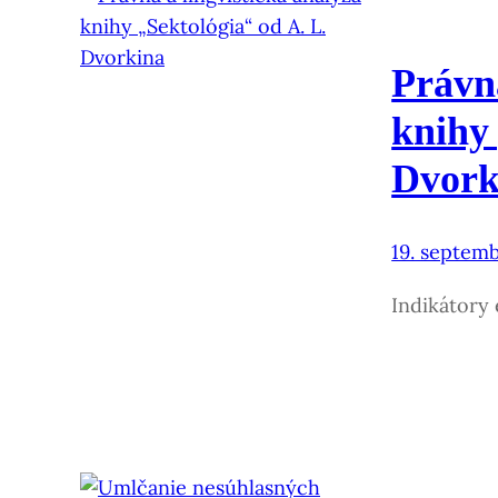
Právna
knihy 
Dvork
19. septem
Indikátory