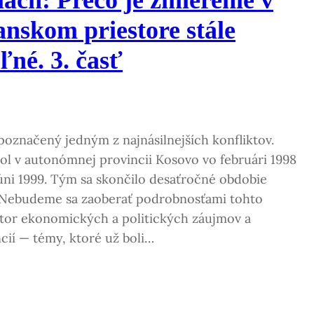
anskom priestore stále
ľné. 3. časť
 poznačený jedným z najnásilnejších konfliktov.
ol v autonómnej provincii Kosovo vo februári 1998
 júni 1999. Tým sa skončilo desaťročné obdobie
 Nebudeme sa zaoberať podrobnosťami tohto
ktor ekonomických a politických záujmov a
ií — témy, ktoré už boli…