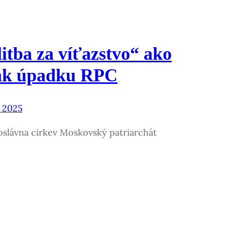
itba za víťazstvo“ ako
ak úpadku RPC
a 2025
oslávna cirkev Moskovský patriarchát