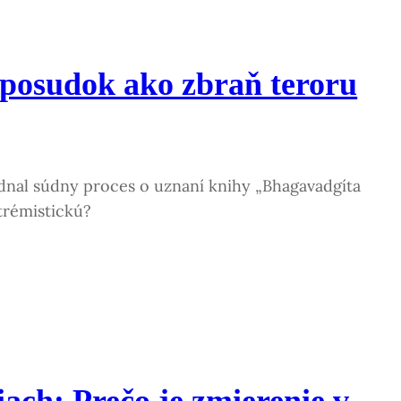
posudok ako zbraň teroru
jednal súdny proces o uznaní knihy „Bhagavadgíta
xtrémistickú?
ach: Prečo je zmierenie v