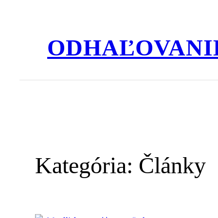
Prejsť
na
obsah
ODHAĽOVANI
Kategória:
Články