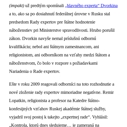
(impakt)
už predtým spomínali
„hlavného experta“ Dvorkina
a to, ako sa po dosiahnutí federálnej úrovne v Rusku stal
predsedom Rady expertov pre štátne hodnotenie
náboženstiev pri Ministerstve spravodlivosti. Hrubo porušil
zákon. Dvorkin navyše nemal príslušnú odbornú
kvalifikáciu; nebol ani štátnym zamestnancom, ani
religionistom, ani odborníkom na vzťahy medzi štátom a
náboženstvom, čo bolo v rozpore s požiadavkami
Nariadenia o Rade expertov.
Ešte v roku 2009 reagovali odborníci na toto rozhodnutie a
nové zloženie rady expertov mimoriadne negatívne. Remir
Lopatkin, religionista a profesor na Katedre štátno-
konfesijných vzťahov Ruskej akadémie štátnej služby,
vyjadril svoj postoj k takejto „expertnej rade“. Vyhlásil:
„Kontrola, ktorú dnes sledujeme… je zameraná na