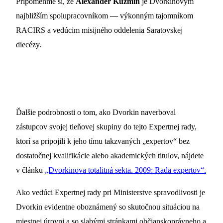
Pripomeňme si, že
Alexander Kuzmin
je Dvorkinovým
najbližším spolupracovníkom — výkonným tajomníkom
RACIRS a vedúcim misijného oddelenia Saratovskej
diecézy.
Ďalšie podrobnosti o tom, ako Dvorkin naverboval
zástupcov svojej tieňovej skupiny do tejto Expertnej rady,
ktorí sa pripojili k jeho tímu takzvaných „expertov“ bez
dostatočnej kvalifikácie alebo akademických titulov, nájdete
v článku
„Dvorkinova totalitná sekta. 2009: Rada expertov“.
Ako vedúci Expertnej rady pri Ministerstve spravodlivosti je
Dvorkin evidentne oboznámený so skutočnou situáciou na
miestnej úrovni a so slabými stránkami občianskoprávneho a