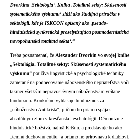
Dvorkina ,Sektológia‘. Kniha ,Totalitné sekty: Skúsenosti
systematického výskumu‘ slúži ako študijná príručka v
sektológii, kde je ISKCON opísaný ako ,pseudo-
hinduistická synkretická prozelytizujúca postmodernistická
novopohanská totalitná sekta‘.“
Treba poznamenať, že
Alexander Dvorkin vo svojej knihe
„Sektológia. Totalitné sekty: Skúsenosti systematického
výskumu“
používa lingvistické a psychologické techniky
zamerané na podnecovanie náboženského nepriateľstva voči
takmer všetkým nepravoslávnym náboženstvám vrátane
hinduizmu. Konkrétne vyhlasuje hinduizmus za
„náboženstvo Antikrista“, pričom ho priamo spája s
absolútnym zlom v kresťanskej eschatológii. Démonizuje
hinduistické božstvá, najmä Krišnu, a predstavuje ho ako
„temnú duchovnú entitu“ a priamo ho prirovnáva k diablovi.