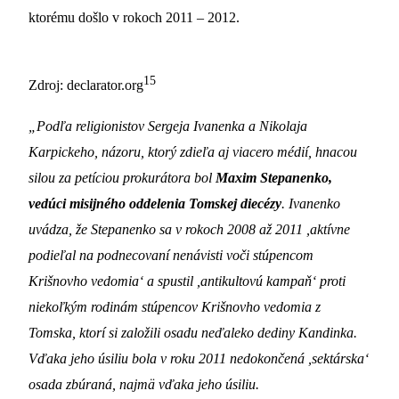
ktorému došlo v rokoch 2011 – 2012.
15
Zdroj: declarator.org
„Podľa religionistov Sergeja Ivanenka a Nikolaja
Karpickeho, názoru, ktorý zdieľa aj viacero médií, hnacou
silou za petíciou prokurátora bol
Maxim Stepanenko,
vedúci misijného oddelenia Tomskej diecézy
. Ivanenko
uvádza, že Stepanenko sa v rokoch 2008 až 2011 ,aktívne
podieľal na podnecovaní nenávisti voči stúpencom
Krišnovho vedomia‘ a spustil ,antikultovú kampaň‘ proti
niekoľkým rodinám stúpencov Krišnovho vedomia z
Tomska, ktorí si založili osadu neďaleko dediny Kandinka.
Vďaka jeho úsiliu bola v roku 2011 nedokončená ,sektárska‘
osada zbúraná, najmä vďaka jeho úsiliu.