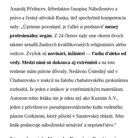
Anatolij Pčelincev, šéfredaktor časopisu Náboženstvo a
právo a čestný advokát Ruska, tiež spochybnil kompetenciu
rady: „Úprimne povedané, je ťažké si predstaviť
menej
profesionálny orgán
. Z 24 členov rady sme okrem dvoch
takmer nenašli žiadnych kvalifikovaných religionistov alebo
vedcov. Zvyšok sú
novinári, inžinieri
—
ľudia ďaleko od
vedy. Medzi nimi sú dokonca aj extrémisti
a na toto
tvrdenie mám právne dôvody. Nedávno Ústredný súd v
Chabarovsku v reakcii na žalobu chabarovského prokurátora
rozhodol, že jeden z letákov je extrémistickým materiálom.
Autorom tohto letáku nie je nikto iný ako Kuzmin A.V.,
jeden z prívržencov pseudopravoslávneho kultu vedeného
pánom Gorkinom, ktorý pôsobí v Saratovskej oblasti. Jeho
leták podnecuje náboženskú nenávisť a nepriateľstvo.“