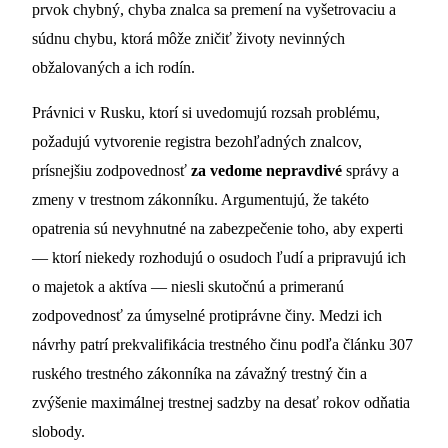
prvok chybný, chyba znalca sa premení na vyšetrovaciu a
súdnu chybu, ktorá môže zničiť životy nevinných
obžalovaných a ich rodín.
Právnici v Rusku, ktorí si uvedomujú rozsah problému,
požadujú vytvorenie registra bezohľadných znalcov,
prísnejšiu zodpovednosť
za vedome nepravdivé
správy a
zmeny v trestnom zákonníku. Argumentujú, že takéto
opatrenia sú nevyhnutné na zabezpečenie toho, aby experti
— ktorí niekedy rozhodujú o osudoch ľudí a pripravujú ich
o majetok a aktíva — niesli skutočnú a primeranú
zodpovednosť za úmyselné protiprávne činy. Medzi ich
návrhy patrí prekvalifikácia trestného činu podľa článku 307
ruského trestného zákonníka na závažný trestný čin a
zvýšenie maximálnej trestnej sadzby na desať rokov odňatia
slobody.