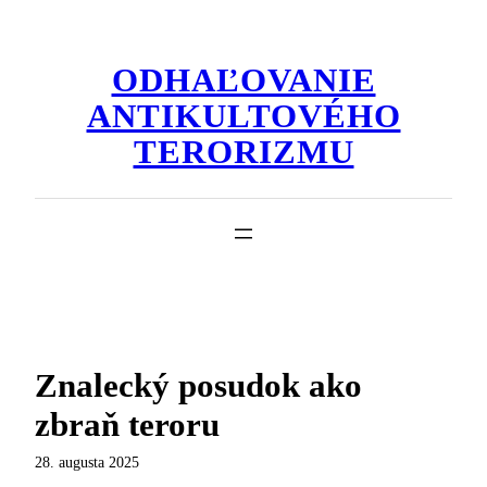
Prejsť
na
ODHAĽOVANIE
obsah
ANTIKULTOVÉHO
TERORIZMU
Znalecký posudok ako
zbraň teroru
28. augusta 2025