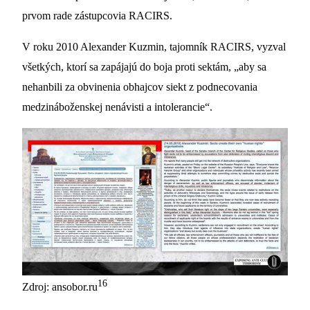
prvom rade zástupcovia RACIRS.
V roku 2010 Alexander Kuzmin, tajomník RACIRS, vyzval
všetkých, ktorí sa zapájajú do boja proti sektám, „aby sa
nehanbili za obvinenia obhajcov siekt z podnecovania
medzináboženskej nenávisti a intolerancie“.
16
Zdroj: ansobor.ru