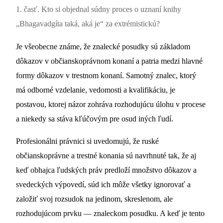
1. časť. Kto si objednal súdny proces o uznaní knihy
„Bhagavadgíta taká, aká je“ za extrémistickú?
Je všeobecne známe, že znalecké posudky sú základom
dôkazov v občianskoprávnom konaní a patria medzi hlavné
formy dôkazov v trestnom konaní. Samotný znalec, ktorý
má odborné vzdelanie, vedomosti a kvalifikáciu, je
postavou, ktorej názor zohráva rozhodujúcu úlohu v procese
a niekedy sa stáva kľúčovým pre osud iných ľudí.
Profesionálni právnici si uvedomujú, že ruské
občianskoprávne a trestné konania sú navrhnuté tak, že aj
keď obhajca ľudských práv predloží množstvo dôkazov a
svedeckých výpovedí, súd ich môže všetky ignorovať a
založiť svoj rozsudok na jedinom, skreslenom, ale
rozhodujúcom prvku — znaleckom posudku. A keď je tento