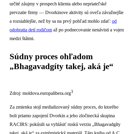
určité záujmy v prospech klienta alebo nepriateľské
prevzatie firmy — Dvorkinove aktivity sú oveľa závažnejšie
a rozsiahlejšie, než by sa na prvý pohľad mohlo zdať:
od
odobratia detí rodičom
až po podnecovanie nenávisti a vojen
medzi štátmi.
Súdny proces ohľadom
„Bhagavadgíty takej, aká je“
3
Zdroj: moldova.europalibera.org
Za zmienku stojí medializovaný súdny proces, do ktorého
boli priamo zapojení Dvorkin a jeho zločinecká skupina
RACIRS: pokúsili sa vyhlásiť ruskú verziu „Bhagavadgíty
takej, aká je“ za extrémistický materiál. Táto kniha od A.C.