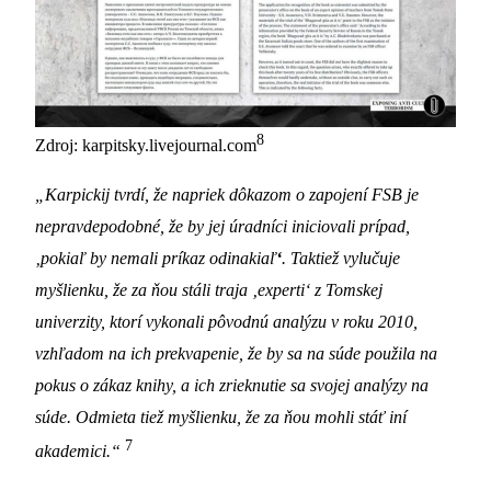
8
Zdroj: karpitsky.livejournal.com
„Karpickij tvrdí, že napriek dôkazom o zapojení FSB je
nepravdepodobné, že by jej úradníci iniciovali prípad,
‚pokiaľ by nemali príkaz odinakiaľ
‘
. Taktiež vylučuje
myšlienku, že za ňou stáli traja ‚experti‘ z Tomskej
univerzity, ktorí vykonali pôvodnú analýzu v roku 2010,
vzhľadom na ich prekvapenie, že by sa na súde použila na
pokus o zákaz knihy, a ich zrieknutie sa svojej analýzy na
súde. Odmieta tiež myšlienku, že za ňou mohli stáť iní
7
akademici.“