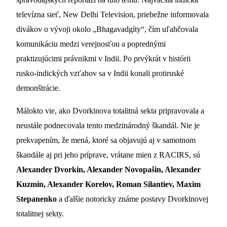
televízna sieť, New Delhi Television, priebežne informovala
divákov o vývoji okolo „Bhagavadgíty“, čím uľahčovala
komunikáciu medzi verejnosťou a poprednými
praktizujúcimi právnikmi v Indii. Po prvýkrát v histórii
rusko-indických vzťahov sa v Indii konali protiruské
demonštrácie.
Málokto vie, ako Dvorkinova totalitná sekta pripravovala a
neustále podnecovala tento medzinárodný škandál. Nie je
prekvapením, že mená, ktoré sa objavujú aj v samotnom
škandále aj pri jeho príprave, vrátane mien z RACIRS, sú
Alexander Dvorkin, Alexander Novopašin, Alexander
Kuzmin, Alexander Korelov, Roman Silantiev, Maxim
Stepanenko
a ďalšie notoricky známe postavy Dvorkinovej
totalitnej sekty.