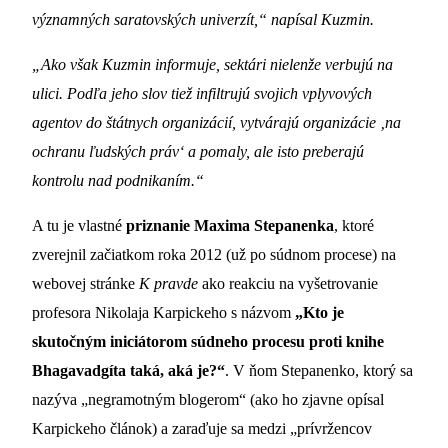
významných saratovských univerzít,“ napísal Kuzmin.
„Ako však Kuzmin informuje, sektári nielenže verbujú na
ulici. Podľa jeho slov tiež infiltrujú svojich vplyvových
agentov do štátnych organizácií, vytvárajú organizácie ‚na
ochranu ľudských práv‘ a pomaly, ale isto preberajú
kontrolu nad podnikaním.“
A tu je vlastné
priznanie Maxima Stepanenka
, ktoré
zverejnil začiatkom roka 2012 (už po súdnom procese) na
webovej stránke
K pravde
ako reakciu na vyšetrovanie
profesora Nikolaja Karpickeho s názvom
„Kto je
skutočným iniciátorom súdneho procesu proti knihe
Bhagavadgíta taká, aká je?“
. V ňom Stepanenko, ktorý sa
nazýva „negramotným blogerom“ (ako ho zjavne opísal
Karpickeho článok) a zaraďuje sa medzi „prívržencov