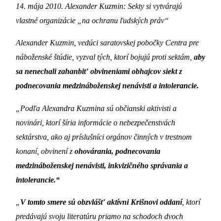
14. mája 2010. Alexander Kuzmin: Sekty si vytvárajú
vlastné organizácie „na ochranu ľudských práv“
Alexander Kuzmin, vedúci saratovskej pobočky Centra pre
náboženské štúdie, vyzval tých, ktorí bojujú proti sektám,
aby
sa nenechali zahanbiť obvineniami obhajcov siekt z
podnecovania medzináboženskej nenávisti a intolerancie.
„Podľa Alexandra Kuzmina sú občianski aktivisti a
novinári, ktorí šíria informácie o nebezpečenstvách
sektárstva, ako aj príslušníci orgánov činných v trestnom
konaní, obvinení z
ohovárania, podnecovania
medzináboženskej nenávisti, inkvizičného správania a
intolerancie.“
„
V tomto smere sú obzvlášť aktívni Krišnovi oddaní
, ktorí
predávajú svoju literatúru priamo na schodoch dvoch