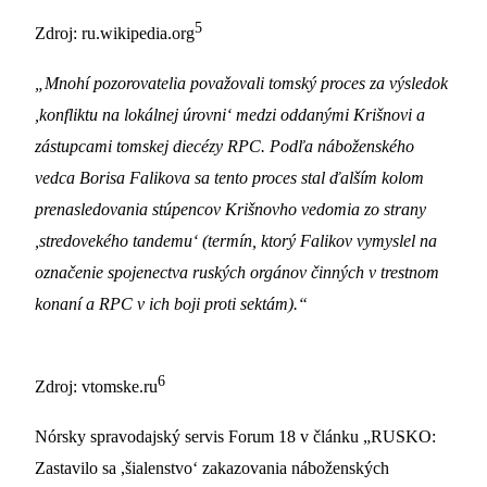
5
Zdroj: ru.wikipedia.org
„Mnohí pozorovatelia považovali tomský proces za výsledok
,konfliktu na lokálnej úrovni‘ medzi oddanými Krišnovi a
zástupcami tomskej diecézy RPC. Podľa náboženského
vedca Borisa Falikova sa tento proces stal ďalším kolom
prenasledovania stúpencov Krišnovho vedomia zo strany
,stredovekého tandemu‘ (termín, ktorý Falikov vymyslel na
označenie spojenectva ruských orgánov činných v trestnom
konaní a RPC v ich boji proti sektám).“
6
Zdroj: vtomske.ru
Nórsky spravodajský servis Forum 18 v článku „RUSKO:
Zastavilo sa ,šialenstvo‘ zakazovania náboženských