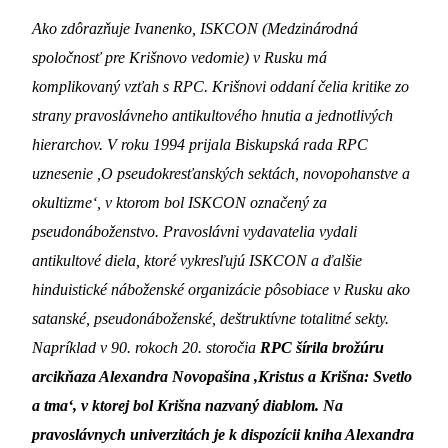
Ako zdôrazňuje Ivanenko, ISKCON (Medzinárodná
spoločnosť pre Krišnovo vedomie) v Rusku má
komplikovaný vzťah s RPC. Krišnovi oddaní čelia kritike zo
strany pravoslávneho antikultového hnutia a jednotlivých
hierarchov. V roku 1994 prijala Biskupská rada RPC
uznesenie ,O pseudokresťanských sektách, novopohanstve a
okultizme‘, v ktorom bol ISKCON označený za
pseudonáboženstvo. Pravoslávni vydavatelia vydali
antikultové diela, ktoré vykresľujú ISKCON a ďalšie
hinduistické náboženské organizácie pôsobiace v Rusku ako
satanské, pseudonáboženské, deštruktívne totalitné sekty.
Napríklad v 90. rokoch 20. storočia
RPC šírila brožúru
arcikňaza Alexandra Novopašina ,Kristus a Krišna: Svetlo
a tma‘, v ktorej bol Krišna nazvaný diablom. Na
pravoslávnych univerzitách je k dispozícii kniha Alexandra