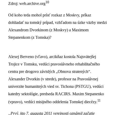
10
Zdroj: web.archive.org
Od koho teda mohol prísť rozkaz z Moskvy, príkaz
dohliadať na tomský prípad, vzhľadom na úzke väzby medzi
Alexandrom Dvorkinom (z Moskvy) a Maximom
Stepanenkom (z Tomska)?
Alexej Berveno (vľavo), arcikňaz kostola Najsvätejšej
Trojice v Tomsku, vedúci pravoslávneho rehabilitačného
centra pre drogovo závislých „Obnova stratených“.
Alexander Dvorkin (v strede), profesor na Pravoslávnej
univerzite humanitných vied sv. Tichona (PSTGU), vedúci
katedry sektológie, predseda RACIRS. Maxim Stepanenko
11
(vpravo), vedúci misijného oddelenia Tomskej diecézy.
„Prvý, kto 7. augusta 2011 verejnosti oznámil začatie