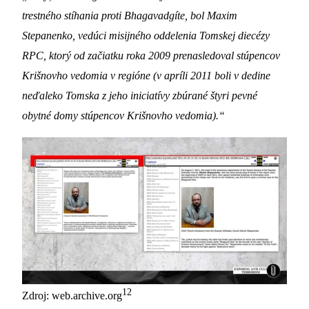
trestného stíhania proti Bhagavadgíte, bol Maxim
Stepanenko, vedúci misijného oddelenia Tomskej diecézy
RPC, ktorý od začiatku roka 2009 prenasledoval stúpencov
Krišnovho vedomia v regióne (v apríli 2011 boli v dedine
neďaleko Tomska z jeho iniciatívy zbúrané štyri pevné
obytné domy stúpencov Krišnovho vedomia).“
12
Zdroj: web.archive.org