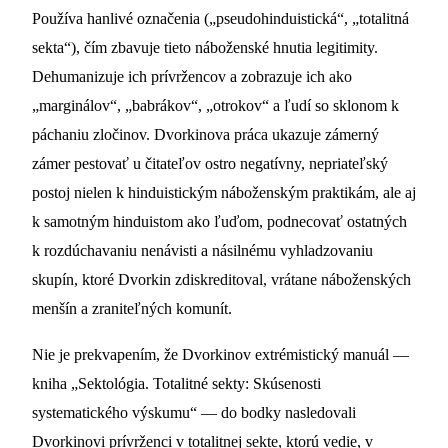
Používa hanlivé označenia („pseudohinduistická“, „totalitná
sekta“), čím zbavuje tieto náboženské hnutia legitimity.
Dehumanizuje ich prívržencov a zobrazuje ich ako
„marginálov“, „babrákov“, „otrokov“ a ľudí so sklonom k ​​
páchaniu zločinov. Dvorkinova práca ukazuje zámerný
zámer pestovať u čitateľov ostro negatívny, nepriateľský
postoj nielen k hinduistickým náboženským praktikám, ale aj
k samotným hinduistom ako ľuďom, podnecovať ostatných
k rozdúchavaniu nenávisti a násilnému vyhladzovaniu
skupín, ktoré Dvorkin zdiskreditoval, vrátane náboženských
menšín a zraniteľných komunít.
Nie je prekvapením, že Dvorkinov extrémistický manuál —
kniha „Sektológia. Totalitné sekty: Skúsenosti
systematického výskumu“ — do bodky nasledovali
Dvorkinovi prívrženci v totalitnej sekte, ktorú vedie, v