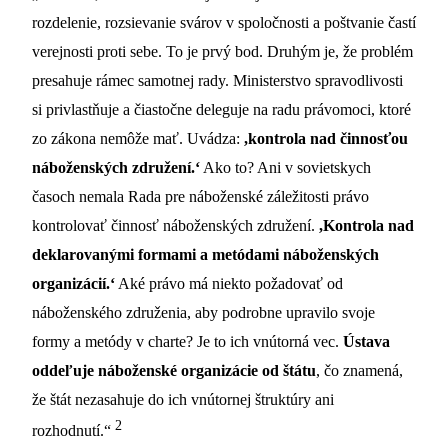
rozdelenie, rozsievanie svárov v spoločnosti a poštvanie častí
verejnosti proti sebe. To je prvý bod. Druhým je, že problém
presahuje rámec samotnej rady. Ministerstvo spravodlivosti
si privlastňuje a čiastočne deleguje na radu právomoci, ktoré
zo zákona nemôže mať. Uvádza:
,kontrola nad činnosťou
náboženských združení.‘
Ako to? Ani v sovietskych
časoch nemala Rada pre náboženské záležitosti právo
kontrolovať činnosť náboženských združení.
,Kontrola nad
deklarovanými formami a metódami náboženských
organizácií.‘
Aké právo má niekto požadovať od
náboženského združenia, aby podrobne upravilo svoje
formy a metódy v charte? Je to ich vnútorná vec.
Ústava
oddeľuje náboženské organizácie od štátu
, čo znamená,
že štát nezasahuje do ich vnútornej štruktúry ani
2
rozhodnutí.“