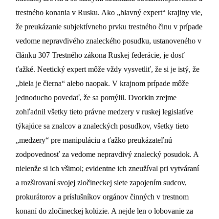
trestného konania v Rusku. Ako „hlavný expert“ krajiny vie,
že preukázanie subjektívneho prvku trestného činu v prípade
vedome nepravdivého znaleckého posudku, ustanoveného v
článku 307 Trestného zákona Ruskej federácie, je dosť
ťažké. Neetický expert môže vždy vysvetliť, že si je istý, že
„biela je čierna“ alebo naopak. V krajnom prípade môže
jednoducho povedať, že sa pomýlil. Dvorkin zrejme
zohľadnil všetky tieto právne medzery v ruskej legislatíve
týkajúce sa znalcov a znaleckých posudkov, všetky tieto
„medzery“ pre manipuláciu a ťažko preukázateľnú
zodpovednosť za vedome nepravdivý znalecký posudok. A
nielenže si ich všimol; evidentne ich zneužíval pri vytváraní
a rozširovaní svojej zločineckej siete zapojením sudcov,
prokurátorov a príslušníkov orgánov činných v trestnom
konaní do zločineckej kolúzie. A nejde len o lobovanie za