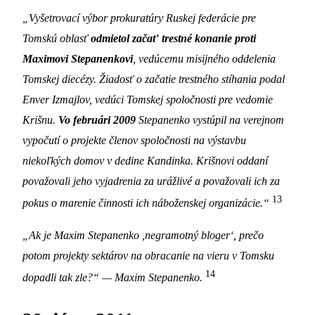
„Vyšetrovací výbor prokuratúry Ruskej federácie pre
Tomskú oblasť
odmietol začať trestné konanie proti
Maximovi Stepanenkovi
, vedúcemu misijného oddelenia
Tomskej diecézy. Žiadosť o začatie trestného stíhania podal
Enver Izmajlov, vedúci Tomskej spoločnosti pre vedomie
Krišnu.
Vo februári 2009
Stepanenko vystúpil na verejnom
vypočutí o projekte členov spoločnosti na výstavbu
niekoľkých domov v dedine Kandinka. Krišnovi oddaní
považovali jeho vyjadrenia za urážlivé a považovali ich za
13
pokus o marenie činnosti ich náboženskej organizácie.“
„Ak je Maxim Stepanenko ,negramotný bloger‘, prečo
potom projekty sektárov na obracanie na vieru v Tomsku
14
dopadli tak zle?“
—
Maxim Stepanenko.