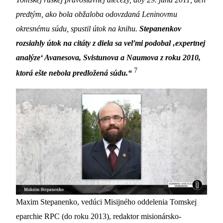
predtým, ako bola obžaloba odovzdaná Leninovmu
okresnému súdu, spustil útok na knihu.
Stepanenkov
rozsiahly útok na citáty z diela sa veľmi podobal ‚expertnej
analýze‘ Avanesova, Svistunova a Naumova z roku 2010,
7
ktorá ešte nebola predložená súdu.“
Maxim Stepanenko, vedúci Misijného oddelenia Tomskej
eparchie RPC (do roku 2013), redaktor misionársko-