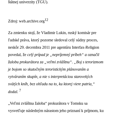
štátnej univerzity (TGU).
12
Zdroj: web.archive.org
Za zmienku stojí, že Vladimir Lukin, ruský komisár pre
ľudské práva, ktorý pozorne sledoval celý súdny proces,
neskôr 29. decembra 2011 pre agentúru Interfax-Religion
povedal, že
celý prípad je „nepríjemný príbeh“ a označil
žalobu prokurátora za „veľmi zvláštnu“. „Boj s terorizmom
je bojom so skutočným teroristickým plánovaním a
vytváraním skupín, a nie s interpretáciou starovekých
svätých kníh, bez ohľadu na to, ku ktorej viere patria,“
7
dodal.
„Veľmi zvláštna žaloba“ prokurátora v Tomsku sa
vysvetľuje následným nárastom jeho priznaní k príjmom, ku