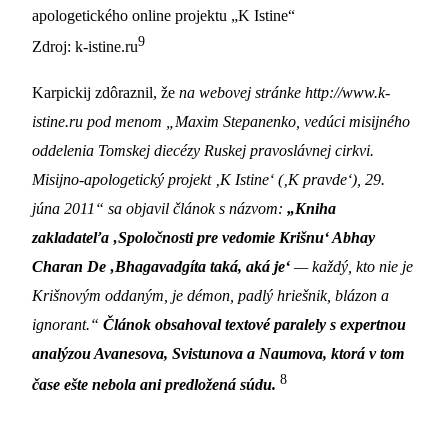
apologetického online projektu „K Istine“
9
Zdroj: k-istine.ru
Karpickij zdôraznil, že
na webovej stránke http://www.k-
istine.ru pod menom „Maxim Stepanenko, vedúci misijného
oddelenia Tomskej diecézy Ruskej pravoslávnej cirkvi.
Misijno-apologetický projekt ‚K Istine‘ (‚K pravde‘), 29.
júna 2011“ sa objavil článok s názvom:
„Kniha
zakladateľa ‚Spoločnosti pre vedomie Krišnu‘ Abhay
Charan De ‚Bhagavadgíta taká, aká je‘
—
každý, kto nie je
Krišnovým oddaným, je démon, padlý hriešnik, blázon a
ignorant.“
Článok obsahoval textové paralely s expertnou
analýzou Avanesova, Svistunova a Naumova, ktorá v tom
8
čase ešte nebola ani predložená súdu.