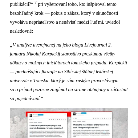
7
publikácií?“
pri vyšetrovaní toho, kto inšpiroval tento
bezohľadný krok — pokus o zákaz, ktorý v skutočnosti
vyvoláva nepriateľstvo a nenávisť medzi ľuďmi, uviedol
nasledovné:
„V analýze uverejnenej na jeho blogu Livejournal 2.
januára Nikolaj Karpickij starostlivo preskúmal všetky
dôkazy o možných iniciátoroch tomského prípadu. Karpickij
—
prednášajúci filozofie na Sibírskej štátnej lekárskej
univerzite v Tomsku, ktorý je sám ruským pravoslávnym
—
sa o prípad pozorne zaujímal na strane obhajoby a zúčastnil
sa pojednávaní.“