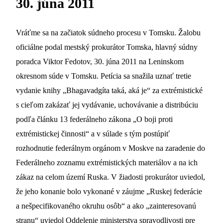
30. júna 2011
Vráťme sa na začiatok súdneho procesu v Tomsku. Žalobu
oficiálne podal mestský prokurátor Tomska, hlavný súdny
poradca Viktor Fedotov, 30. júna 2011 na Leninskom
okresnom súde v Tomsku. Petícia sa snažila uznať tretie
vydanie knihy „Bhagavadgíta taká, aká je“ za extrémistické
s cieľom zakázať jej vydávanie, uchovávanie a distribúciu
podľa článku 13 federálneho zákona „O boji proti
extrémistickej činnosti“ a v súlade s tým postúpiť
rozhodnutie federálnym orgánom v Moskve na zaradenie do
Federálneho zoznamu extrémistických materiálov a na ich
zákaz na celom území Ruska. V žiadosti prokurátor uviedol,
že jeho konanie bolo vykonané v záujme „Ruskej federácie
a nešpecifikovaného okruhu osôb“ a ako „zainteresovanú
stranu“ uviedol Oddelenie ministerstva spravodlivosti pre