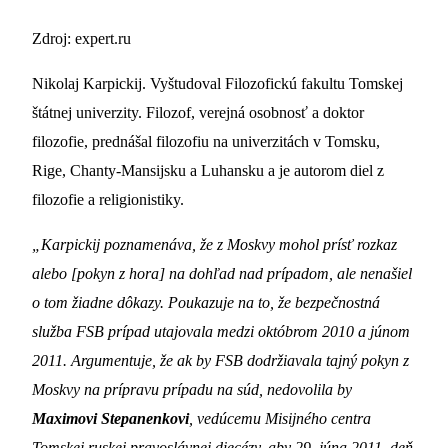
Zdroj: expert.ru
Nikolaj Karpickij. Vyštudoval Filozofickú fakultu Tomskej
štátnej univerzity. Filozof, verejná osobnosť a doktor
filozofie, prednášal filozofiu na univerzitách v Tomsku,
Rige, Chanty-Mansijsku a Luhansku a je autorom diel z
filozofie a religionistiky.
„Karpickij poznamenáva, že z Moskvy mohol prísť rozkaz
alebo [pokyn z hora] na dohľad nad prípadom, ale nenašiel
o tom žiadne dôkazy. Poukazuje na to, že bezpečnostná
služba FSB prípad utajovala medzi októbrom 2010 a júnom
2011. Argumentuje, že ak by FSB dodržiavala tajný pokyn z
Moskvy na prípravu prípadu na súd, nedovolila by
Maximovi Stepanenkovi
, vedúcemu Misijného centra
Tomskej ruskej pravoslávnej diecézy, aby 29. júna 2011, deň