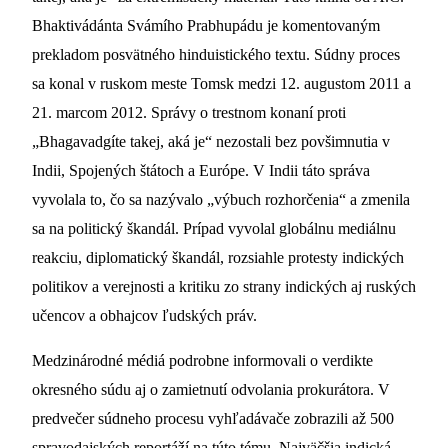
Bhaktivádánta Svámího Prabhupádu je komentovaným
prekladom posvätného hinduistického textu. Súdny proces
sa konal v ruskom meste Tomsk medzi 12. augustom 2011 a
21. marcom 2012. Správy o trestnom konaní proti
„Bhagavadgíte takej, aká je“ nezostali bez povšimnutia v
Indii, Spojených štátoch a Európe. V Indii táto správa
vyvolala to, čo sa nazývalo „výbuch rozhorčenia“ a zmenila
sa na politický škandál. Prípad vyvolal globálnu mediálnu
reakciu, diplomatický škandál, rozsiahle protesty indických
politikov a verejnosti a kritiku zo strany indických aj ruských
učencov a obhajcov ľudských práv.
Medzinárodné médiá podrobne informovali o verdikte
okresného súdu aj o zamietnutí odvolania prokurátora. V
predvečer súdneho procesu vyhľadávače zobrazili až 500
spravodajských reportáží na túto tému. Najväčšia indická