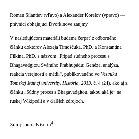
Roman Silantiev (vľavo) a Alexander Korelov (vpravo) —
právnici obhajujúci Dvorkinove záujmy
V nasledujúcom materiáli budeme čerpať z odborného
článku doktorov Alexeja Timoščuka, PhD. a Konstantina
Filkina, PhD. s názvom „Prípad súdneho procesu s
Bhagavadgítou Svámího Prabhupádu: Genéza, analýza,
reakcia verejnosti a médií“, publikovaného vo
Vestníku
Tomskej štátnej univerzity. História, 2013
, č. 4 (24), ako aj z
článku „Súdny proces s Bhagavadgítou, takou aká je“ na
ruskej Wikipédii a v ďalších zdrojoch.
4
Zdroj: journals.tsu.ru