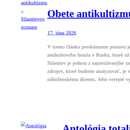
Obete antikultizm
17. júna 2026
V tomto článku preskúmame postavu je
antikultového hnutia v Rusku, ktoré u
Silantiev je jednou z najneslávnejšie z
zdrojov, ktoré budeme analyzovať, je v
náboženskému disentu. Jeho verejné v
Antológia tota