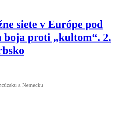
ne siete v Európe pod
boja proti „kultom“. 2.
rbsko
ancúzsku a Nemecku