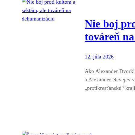
Nie boj pr
továreň n
12. júla 2026
Ako Alexander Dvorkin
a Alexander Nevejev vy
„protikresťanskú“ kraj