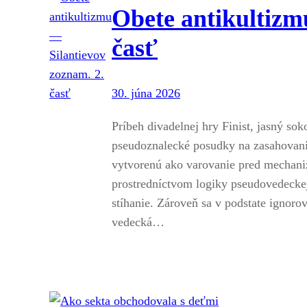
Obete antikultizm
časť
30. júna 2026
Príbeh divadelnej hry Finist, jasný so
pseudoznalecké posudky na zasahovanie
vytvorenú ako varovanie pred mechaniz
prostredníctvom logiky pseudovedeckej
stíhanie. Zároveň sa v podstate ignoro
vedecká…