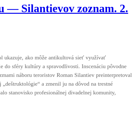
u — Silantievov zoznam. 2.
kol ukazuje, ako môže antikultová sieť využívať
 do sféry kultúry a spravodlivosti. Inscenáciu pôvodne
mami náboru teroristov Roman Silantiev preinterpretoval
 „deštruktológie“ a zmenil ju na dôvod na trestné
valo stanovisko profesionálnej divadelnej komunity,