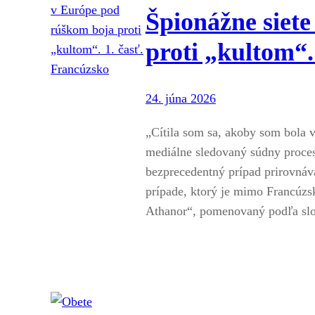
Špionážne siet
proti „kultom“.
24. júna 2026
„Cítila som sa, akoby som bola 
mediálne sledovaný súdny proces
bezprecedentný prípad prirovnáv
prípade, ktorý je mimo Francúzsk
Athanor“, pomenovaný podľa sl