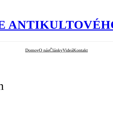
E ANTIKULTOVÉH
Domov
O nás
Články
Videá
Kontakt
n