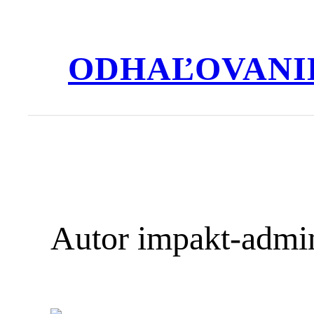
Prejsť
na
obsah
ODHAĽOVANI
Autor
impakt-admi