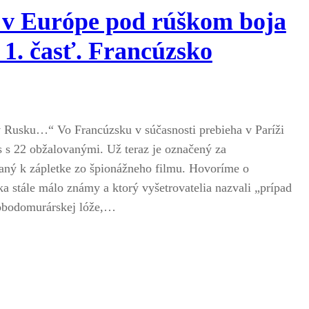
e v Európe pod rúškom boja
 1. časť. Francúzsko
v Rusku…“ Vo Francúzsku v súčasnosti prebieha v Paríži
 s 22 obžalovanými. Už teraz je označený za
aný k zápletke zo špionážneho filmu. Hovoríme o
a stále málo známy a ktorý vyšetrovatelia nazvali „prípad
obodomurárskej lóže,…