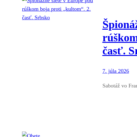
Špionáž
rúškom 
časť. S
7. júla 2026
Sabotáž vo Fr