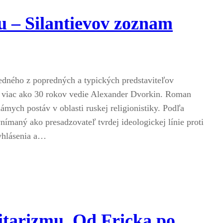
u – Silantievov zoznam
dného z popredných a typických predstaviteľov
ž viac ako 30 rokov vedie Alexander Dvorkin. Roman
námych postáv v oblasti ruskej religionistiky. Podľa
nímaný ako presadzovateľ tvrdej ideologickej línie proti
yhlásenia a…
litarizmu. Od Fricka po