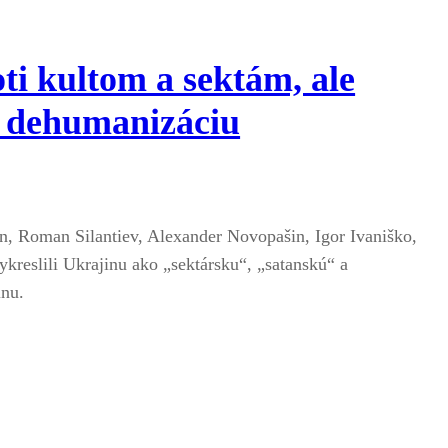
oti kultom a sektám, ale
a dehumanizáciu
, Roman Silantiev, Alexander Novopašin, Igor Ivaniško,
kreslili Ukrajinu ako „sektársku“, „satanskú“ a
inu.