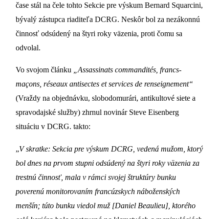
čase stál na čele tohto Sekcie pre výskum Bernard Squarcini,
bývalý zástupca riaditeľa DCRG. Neskôr bol za nezákonnú
činnosť odsúdený na štyri roky väzenia, proti čomu sa
odvolal.
Vo svojom článku
„Assassinats commandités, francs-
maçons, réseaux antisectes et services de renseignement“
(Vraždy na objednávku, slobodomurári, antikultové siete a
spravodajské služby) zhrnul novinár Steve Eisenberg
situáciu v DCRG. takto:
„
V skratke: Sekcia pre výskum DCRG, vedená mužom, ktorý
bol dnes na prvom stupni odsúdený na štyri roky väzenia za
trestnú činnosť, mala v rámci svojej štruktúry bunku
poverenú monitorovaním francúzskych náboženských
menšín; túto bunku viedol muž [Daniel Beaulieu],
ktorého