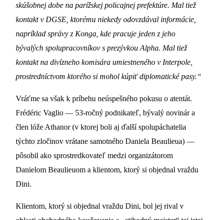
skúšobnej dobe na parížskej policajnej prefektúre. Mal tiež
kontakt v DGSE, ktorému niekedy odovzdával informácie,
napríklad správy z Konga, kde pracuje jeden z jeho
bývalých spolupracovníkov s prezývkou Alpha. Mal tiež
kontakt na divízneho komisára umiestneného v Interpole,
prostredníctvom ktorého si mohol kúpiť diplomatické pasy.“
Vráťme sa však k príbehu neúspešného pokusu o atentát.
Frédéric Vaglio — 53-ročný podnikateľ, bývalý novinár a
člen lóže Athanor (v ktorej boli aj ďalší spolupáchatelia
týchto zločinov vrátane samotného Daniela Beaulieua) —
pôsobil ako sprostredkovateľ medzi organizátorom
Danielom Beaulieuom a klientom, ktorý si objednal vraždu
Dini.
Klientom, ktorý si objednal vraždu Dini, bol jej rival v