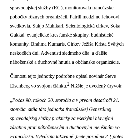
spravodajskej služby (RG), monitorovala francúzske
pobočky rôznych organizácií. Patrili medzi ne Jehovovi
svedkovia, Sukjo Mahikari, Scientologická cirkev, Soka
Gakkai, evanjelické kresťanské skupiny, budhistické
komunity, Brahma Kumaris, Cirkev Ježiša Krista Svätých
neskorších dní, Adventisti siedmeho dňa, a ďalšie
náboženské a duchovné hnutia a občianske organizácie.
Činnosti tejto jednotky podrobne opísal novinár Steve
2
Eisenberg vo svojom článku.
Nižšie je uvedený úryvok:
„
Počas 90. rokoch 20. storočia a v prvom desaťročí 21.
storočia stála táto jednotka francúzskej Generálnej
spravodajskej služby prakticky za všetkými hlavnými
zásahmi proti náboženským a duchovným menšinám vo
Francúzsku. Vytvárala takzvané ‚biele poznámky‘ [‚notes