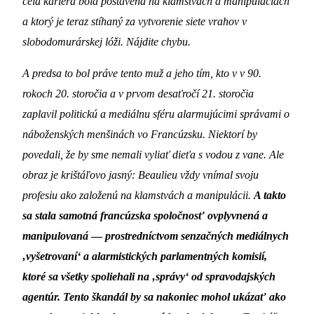
celá kariéra bola postavená na klamstvách a manipuláciách
a ktorý je teraz stíhaný za vytvorenie siete vrahov v
slobodomurárskej lóži. Nájdite chybu.
A predsa to bol práve tento muž a jeho tím, kto v v 90.
rokoch 20. storočia a v prvom desaťročí 21. storočia
zaplavil politickú a mediálnu sféru alarmujúcimi správami o
náboženských menšinách vo Francúzsku. Niektorí by
povedali, že by sme nemali vyliať dieťa s vodou z vane. Ale
obraz je krištáľovo jasný: Beaulieu vždy vnímal svoju
profesiu ako založenú na klamstvách a manipulácii.
A takto
sa stala samotná francúzska spoločnosť ovplyvnená a
manipulovaná
—
prostredníctvom senzačných mediálnych
‚vyšetrovaní‘ a alarmistických parlamentných komisií,
ktoré sa všetky spoliehali na ‚správy‘ od spravodajských
agentúr. Tento škandál by sa nakoniec mohol ukázať ako