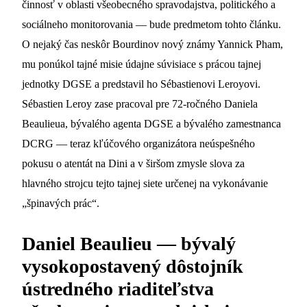
činnosť v oblasti všeobecného spravodajstva, politického a
sociálneho monitorovania — bude predmetom tohto článku.
O nejaký čas neskôr Bourdinov nový známy Yannick Pham,
mu ponúkol tajné misie údajne súvisiace s prácou tajnej
jednotky DGSE a predstavil ho Sébastienovi Leroyovi.
Sébastien Leroy zase pracoval pre 72-ročného Daniela
Beaulieua, bývalého agenta DGSE a bývalého zamestnanca
DCRG — teraz kľúčového organizátora neúspešného
pokusu o atentát na Dini a v širšom zmysle slova za
hlavného strojcu tejto tajnej siete určenej na vykonávanie
„špinavých prác“.
Daniel Beaulieu — bývalý
vysokopostavený dôstojník
ústredného riaditeľstva