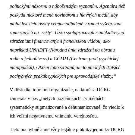
politickými názormi a náboženským vyznaním. Agentúra tiež
poskytla niektoré mená novinárom z hlavných médií, aby
mohli byť tieto osoby verejne odhalené v rámci vyšetrovaní
zameraných na ‚sekty‘. Úzko spolupracovali s antikultovými
združeniami financovanými francúzskou vládou, ako
napríklad UNADFI (Národná únia združení na obranu
rodín a jednotlivcov) a CCMM (Centrum proti psychickej
manipulácii). Okrem toho sa zapájali do mnohých ďalších
pochybných praktík typických pre spravodajské služby.“
V dôsledku toho boli organizácie, na ktoré sa DCRG
zamerala v tzv. „bielych poznámkach“, v médiách
systematicky stigmatizované a dehumanizované, čo viedlo k
ich veľmi negatívnemu vnímaniu verejnosťou.
Tieto pochybné a nie vždy legálne praktiky jednotky DCRG