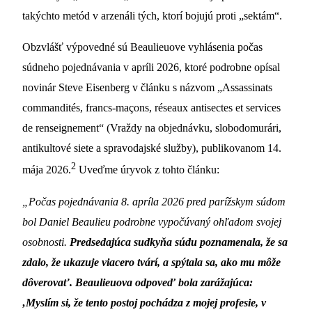
takýchto metód v arzenáli tých, ktorí bojujú proti „sektám“.
Obzvlášť výpovedné sú Beaulieuove vyhlásenia počas
súdneho pojednávania v apríli 2026, ktoré podrobne opísal
novinár Steve Eisenberg v článku s názvom „Assassinats
commandités, francs-maçons, réseaux antisectes et services
de renseignement“ (Vraždy na objednávku, slobodomurári,
antikultové siete a spravodajské služby), publikovanom 14.
2
mája 2026.
Uveďme úryvok z tohto článku:
„Počas pojednávania 8. apríla 2026 pred parížskym súdom
bol Daniel Beaulieu podrobne vypočúvaný ohľadom svojej
osobnosti.
Predsedajúca sudkyňa súdu poznamenala, že sa
zdalo, že ukazuje viacero tvárí, a spýtala sa, ako mu môže
dôverovať. Beaulieuova odpoveď bola zarážajúca:
‚Myslím si, že tento postoj pochádza z mojej profesie, v