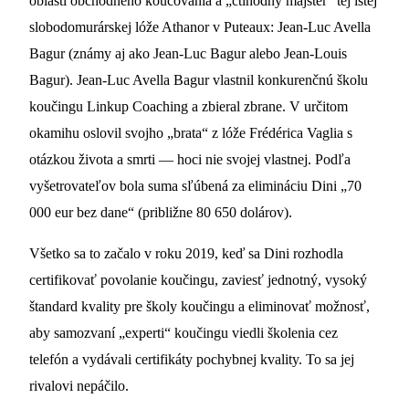
oblasti obchodného koučovania a „ctihodný majster“ tej istej
slobodomurárskej lóže Athanor v Puteaux: Jean-Luc Avella
Bagur (známy aj ako Jean-Luc Bagur alebo Jean-Louis
Bagur). Jean-Luc Avella Bagur vlastnil konkurenčnú školu
koučingu Linkup Coaching a zbieral zbrane. V určitom
okamihu oslovil svojho „brata“ z lóže Frédérica Vaglia s
otázkou života a smrti — hoci nie svojej vlastnej. Podľa
vyšetrovateľov bola suma sľúbená za elimináciu Dini „70
000 eur bez dane“ (približne 80 650 dolárov).
Všetko sa to začalo v roku 2019, keď sa Dini rozhodla
certifikovať povolanie koučingu, zaviesť jednotný, vysoký
štandard kvality pre školy koučingu a eliminovať možnosť,
aby samozvaní „experti“ koučingu viedli školenia cez
telefón a vydávali certifikáty pochybnej kvality. To sa jej
rivalovi nepáčilo.