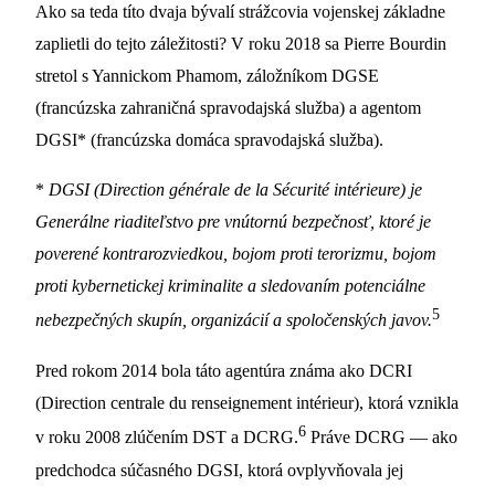
Ako sa teda títo dvaja bývalí strážcovia vojenskej základne
zaplietli do tejto záležitosti? V roku 2018 sa Pierre Bourdin
stretol s Yannickom Phamom, záložníkom DGSE
(francúzska zahraničná spravodajská služba) a agentom
DGSI* (francúzska domáca spravodajská služba).
*
DGSI (Direction générale de la Sécurité intérieure) je
Generálne riaditeľstvo pre vnútornú bezpečnosť, ktoré je
poverené kontrarozviedkou, bojom proti terorizmu, bojom
proti kybernetickej kriminalite a sledovaním potenciálne
5
nebezpečných skupín, organizácií a spoločenských javov.
Pred rokom 2014 bola táto agentúra známa ako DCRI
(Direction centrale du renseignement intérieur), ktorá vznikla
6
v roku 2008 zlúčením DST a DCRG.
Práve DCRG — ako
predchodca súčasného DGSI, ktorá ovplyvňovala jej