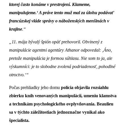
ktorej často konáme v prestrojení. Klameme,
manipulujeme.‘ A práve tento muž mal za úlohu podávať
francúzskej vláde správy o náboženských menšinách v
krajine
.“
„11. mája bývalý špión opäť prehovoril. Obvinený z
manipulácie agentmi agentúry Athanor odpovedal: ‚Áno,
pretože manipulácia je formou súhlasu. Nie som to ja, ale
výskumníci: je to slobodne zvolená podriadenosť, pohodlné
otroctvo.‘“
Počas prehliadky jeho domu
polícia objavila rozsiahlu
zbierku kníh venovaných manipulácii, umeniu klamstva
a technikám psychologického ovplyvňovania. Beaulieu
sa v týchto záležitostiach jednoznačne vynikal ako
špecialista.