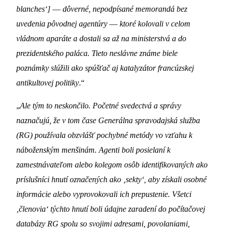
blanches‘]
—
dôverné, nepodpísané memorandá bez
uvedenia pôvodnej agentúry
—
ktoré kolovali v celom
vládnom aparáte a dostali sa až na ministerstvá a do
prezidentského paláca. Tieto neslávne známe biele
poznámky slúžili ako spúšťač aj katalyzátor francúzskej
antikultovej politiky
.“
„
Ale tým to neskončilo. Početné svedectvá a správy
naznačujú, že v tom čase Generálna spravodajská služba
(RG) používala obzvlášť pochybné metódy vo vzťahu k
náboženským menšinám. Agenti boli posielaní k
zamestnávateľom alebo kolegom osôb identifikovaných ako
príslušníci hnutí označených ako ‚sekty‘, aby získali osobné
informácie alebo vyprovokovali ich prepustenie. Všetci
‚členovia‘ týchto hnutí boli údajne zaradení do počítačovej
databázy RG spolu so svojimi adresami, povolaniami,