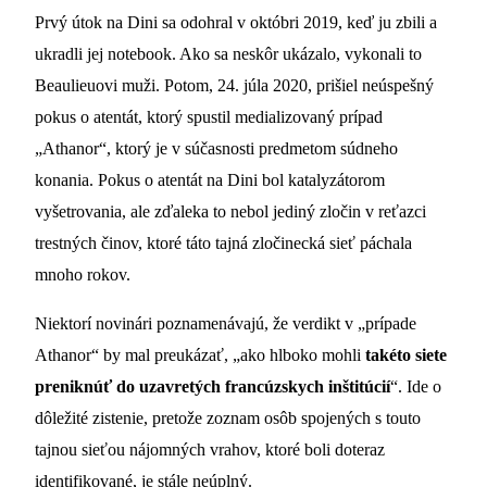
Prvý útok na Dini sa odohral v októbri 2019, keď ju zbili a
ukradli jej notebook. Ako sa neskôr ukázalo, vykonali to
Beaulieuovi muži. Potom, 24. júla 2020, prišiel neúspešný
pokus o atentát, ktorý spustil medializovaný prípad
„Athanor“, ktorý je v súčasnosti predmetom súdneho
konania. Pokus o atentát na Dini bol katalyzátorom
vyšetrovania, ale zďaleka to nebol jediný zločin v reťazci
trestných činov, ktoré táto tajná zločinecká sieť páchala
mnoho rokov.
Niektorí novinári poznamenávajú, že verdikt v „prípade
Athanor“ by mal preukázať, „ako hlboko mohli
takéto siete
preniknúť do uzavretých francúzskych inštitúcií
“. Ide o
dôležité zistenie, pretože zoznam osôb spojených s touto
tajnou sieťou nájomných vrahov, ktoré boli doteraz
identifikované, je stále neúplný.