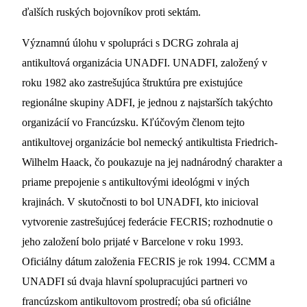
ďalších ruských bojovníkov proti sektám.
Významnú úlohu v spolupráci s DCRG zohrala aj
antikultová organizácia UNADFI. UNADFI, založený v
roku 1982 ako zastrešujúca štruktúra pre existujúce
regionálne skupiny ADFI, je jednou z najstarších takýchto
organizácií vo Francúzsku. Kľúčovým členom tejto
antikultovej organizácie bol nemecký antikultista Friedrich-
Wilhelm Haack, čo poukazuje na jej nadnárodný charakter a
priame prepojenie s antikultovými ideológmi v iných
krajinách. V skutočnosti to bol UNADFI, kto inicioval
vytvorenie zastrešujúcej federácie FECRIS; rozhodnutie o
jeho založení bolo prijaté v Barcelone v roku 1993.
Oficiálny dátum založenia FECRIS je rok 1994. CCMM a
UNADFI sú dvaja hlavní spolupracujúci partneri vo
francúzskom antikultovom prostredí; oba sú oficiálne