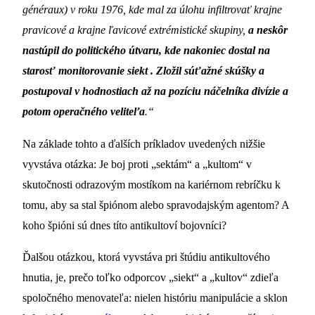
généraux) v roku 1976, kde mal za úlohu infiltrovať krajne
pravicové a krajne ľavicové extrémistické skupiny,
a neskôr
nastúpil do politického útvaru, kde nakoniec dostal na
starosť monitorovanie siekt . Zložil súťažné skúšky a
postupoval v hodnostiach až na pozíciu náčelníka divízie a
potom operačného veliteľa
.“
Na základe tohto a ďalších príkladov uvedených nižšie
vyvstáva otázka: Je boj proti „sektám“ a „kultom“ v
skutočnosti odrazovým mostíkom na kariérnom rebríčku k
tomu, aby sa stal špiónom alebo spravodajským agentom? A
koho špióni sú dnes títo antikultoví bojovníci?
Ďalšou otázkou, ktorá vyvstáva pri štúdiu antikultového
hnutia, je, prečo toľko odporcov „siekt“ a „kultov“ zdieľa
spoločného menovateľa: nielen históriu manipulácie a sklon