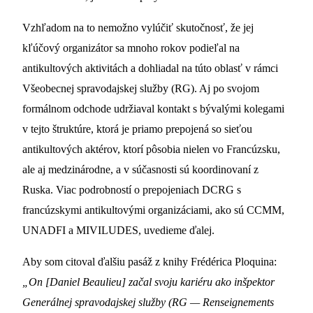
Vzhľadom na to nemožno vylúčiť skutočnosť, že jej
kľúčový organizátor sa mnoho rokov podieľal na
antikultových aktivitách a dohliadal na túto oblasť v rámci
Všeobecnej spravodajskej služby (RG). Aj po svojom
formálnom odchode udržiaval kontakt s bývalými kolegami
v tejto štruktúre, ktorá je priamo prepojená so sieťou
antikultových aktérov, ktorí pôsobia nielen vo Francúzsku,
ale aj medzinárodne, a v súčasnosti sú koordinovaní z
Ruska. Viac podrobností o prepojeniach DCRG s
francúzskymi antikultovými organizáciami, ako sú CCMM,
UNADFI a MIVILUDES, uvedieme ďalej.
Aby som citoval ďalšiu pasáž z knihy Frédérica Ploquina:
„On [Daniel Beaulieu] začal svoju kariéru ako inšpektor
Generálnej spravodajskej služby (RG — Renseignements