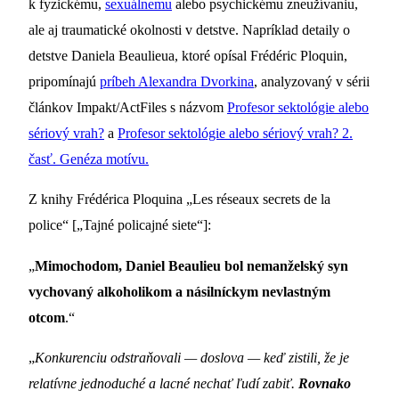
k fyzickému,
sexuálnemu
alebo psychickému zneužívaniu,
ale aj traumatické okolnosti v detstve. Napríklad detaily o
detstve Daniela Beaulieua, ktoré opísal Frédéric Ploquin,
pripomínajú
príbeh Alexandra Dvorkina
, analyzovaný v sérii
článkov Impakt/ActFiles s názvom
Profesor sektológie alebo
sériový vrah?
a
Profesor sektológie alebo sériový vrah? 2.
časť. Genéza motívu.
Z knihy Frédérica Ploquina „Les réseaux secrets de la
police“ [„Tajné policajné siete“]:
„
Mimochodom, Daniel Beaulieu bol nemanželský syn
vychovaný alkoholikom a násilníckym nevlastným
otcom
.“
„
Konkurenciu odstraňovali — doslova — keď zistili, že je
relatívne jednoduché a lacné nechať ľudí zabiť.
Rovnako