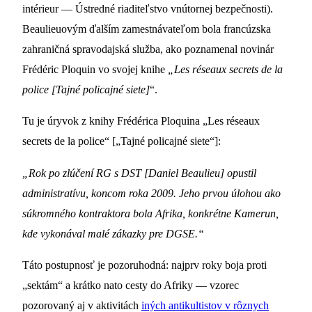
intérieur — Ústredné riaditeľstvo vnútornej bezpečnosti).
Beaulieuovým ďalším zamestnávateľom bola francúzska
zahraničná spravodajská služba, ako poznamenal novinár
Frédéric Ploquin vo svojej knihe
„Les réseaux secrets de la
police [Tajné policajné siete]
“.
Tu je úryvok z knihy Frédérica Ploquina „Les réseaux
secrets de la police“ [„Tajné policajné siete“]:
„Rok po zlúčení RG s DST [Daniel Beaulieu] opustil
administratívu, koncom roka 2009. Jeho prvou úlohou ako
súkromného kontraktora bola Afrika, konkrétne Kamerun,
kde vykonával malé zákazky pre DGSE.“
Táto postupnosť je pozoruhodná: najprv roky boja proti
„sektám“ a krátko nato cesty do Afriky — vzorec
pozorovaný aj v aktivitách
iných antikultistov v rôznych