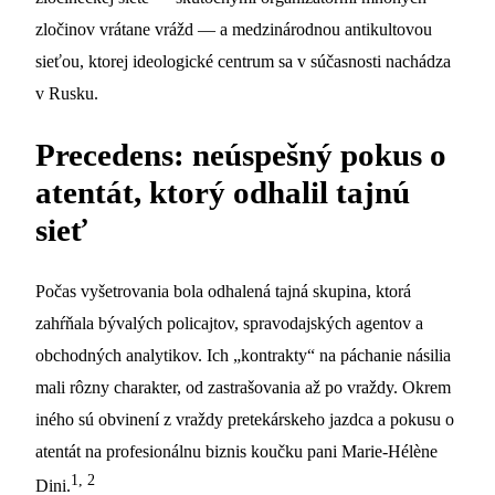
zločinov vrátane vrážd — a medzinárodnou antikultovou
sieťou, ktorej ideologické centrum sa v súčasnosti nachádza
v Rusku.
Precedens: neúspešný pokus o
atentát, ktorý odhalil tajnú
sieť
Počas vyšetrovania bola odhalená tajná skupina, ktorá
zahŕňala bývalých policajtov, spravodajských agentov a
obchodných analytikov. Ich „kontrakty“ na páchanie násilia
mali rôzny charakter, od zastrašovania až po vraždy. Okrem
iného sú obvinení z vraždy pretekárskeho jazdca a pokusu o
atentát na profesionálnu biznis koučku pani Marie-Hélène
1, 2
Dini.