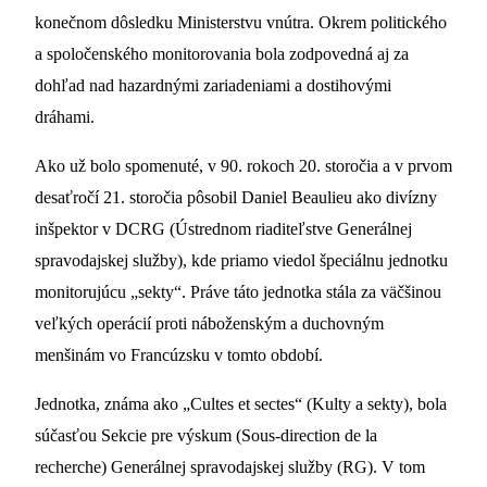
konečnom dôsledku Ministerstvu vnútra. Okrem politického
a spoločenského monitorovania bola zodpovedná aj za
dohľad nad hazardnými zariadeniami a dostihovými
dráhami.
Ako už bolo spomenuté, v 90. rokoch 20. storočia a v prvom
desaťročí 21. storočia pôsobil Daniel Beaulieu ako divízny
inšpektor v DCRG (Ústrednom riaditeľstve Generálnej
spravodajskej služby), kde priamo viedol špeciálnu jednotku
monitorujúcu „sekty“. Práve táto jednotka stála za väčšinou
veľkých operácií proti náboženským a duchovným
menšinám vo Francúzsku v tomto období.
Jednotka, známa ako „Cultes et sectes“ (Kulty a sekty), bola
súčasťou Sekcie pre výskum (Sous-direction de la
recherche) Generálnej spravodajskej služby (RG). V tom