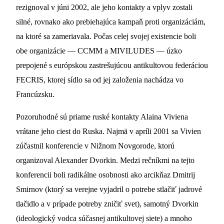
rezignoval v júni 2002, ale jeho kontakty a vplyv zostali
silné, rovnako ako prebiehajúca kampaň proti organizáciám,
na ktoré sa zameriavala. Počas celej svojej existencie boli
obe organizácie — CCMM a MIVILUDES — úzko
prepojené s európskou zastrešujúcou antikultovou federáciou
FECRIS, ktorej sídlo sa od jej založenia nachádza vo
Francúzsku.
Pozoruhodné sú priame ruské kontakty Alaina Viviena
vrátane jeho ciest do Ruska. Najmä v apríli 2001 sa Vivien
zúčastnil konferencie v Nižnom Novgorode, ktorú
organizoval Alexander Dvorkin. Medzi rečníkmi na tejto
konferencii boli radikálne osobnosti ako arcikňaz Dmitrij
Smirnov (ktorý sa verejne vyjadril o potrebe stlačiť jadrové
tlačidlo a v prípade potreby zničiť svet), samotný Dvorkin
(ideologický vodca súčasnej antikultovej siete) a mnoho