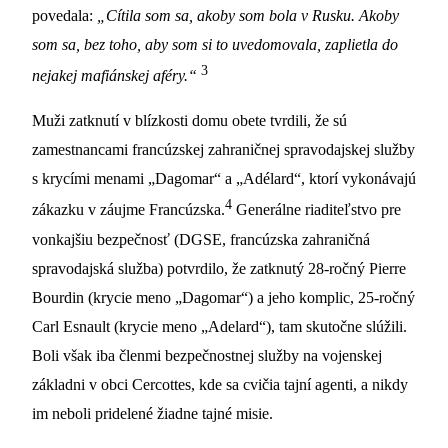
povedala:
„Cítila som sa, akoby som bola v Rusku. Akoby
som sa, bez toho, aby som si to uvedomovala, zaplietla do
3
nejakej mafiánskej aféry.“
Muži zatknutí v blízkosti domu obete tvrdili, že sú
zamestnancami francúzskej zahraničnej spravodajskej služby
s krycími menami „Dagomar“ a „Adélard“, ktorí vykonávajú
4
zákazku v záujme Francúzska.
Generálne riaditeľstvo pre
vonkajšiu bezpečnosť (DGSE, francúzska zahraničná
spravodajská služba) potvrdilo, že zatknutý 28-ročný Pierre
Bourdin (krycie meno „Dagomar“) a jeho komplic, 25-ročný
Carl Esnault (krycie meno „Adelard“), tam skutočne slúžili.
Boli však iba členmi bezpečnostnej služby na vojenskej
základni v obci Cercottes, kde sa cvičia tajní agenti, a nikdy
im neboli pridelené žiadne tajné misie.