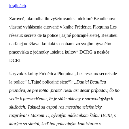
krajinách
.
Zároveň, ako odhalilo vyšetrovanie a niektoré Beaulieuove
vlastné vyhlásenia citované v knihe Frédérica Ploquina Les
réseaux secrets de la police [Tajné policajné siete], Beaulieu
naďalej udržiaval kontakt s osobami zo svojho bývalého
pracoviska z jednotky „siekt a kultov“ DCRG a neskôr
DCRI.
Úryvok z knihy Frédérica Ploquina „Les réseaux secrets de
la police“ [„Tajné policajné siete“]:
„Daniel Beaulieu
priznáva, že pre tohto ‚brata‘ riešil asi desať prípadov, čo ho
vedie k presvedčeniu, že je stále aktívny v spravodajských
službách. Taktiež sa aspoň raz mesačne telefonicky
rozprával s Maxom T., bývalým náčelníkom štábu DCRI, s
ktorým sa stretol, keď bol policajným komisárom v