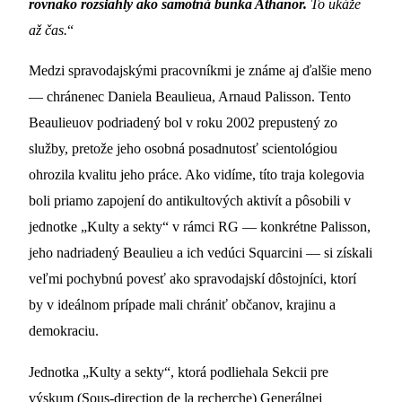
rovnako rozsiahly ako samotná bunka Athanor.
To ukáže
až čas.
“
Medzi spravodajskými pracovníkmi je známe aj ďalšie meno
— chránenec Daniela Beaulieua, Arnaud Palisson. Tento
Beaulieuov podriadený bol v roku 2002 prepustený zo
služby, pretože jeho osobná posadnutosť scientológiou
ohrozila kvalitu jeho práce. Ako vidíme, títo traja kolegovia
boli priamo zapojení do antikultových aktivít a pôsobili v
jednotke „Kulty a sekty“ v rámci RG — konkrétne Palisson,
jeho nadriadený Beaulieu a ich vedúci Squarcini — si získali
veľmi pochybnú povesť ako spravodajskí dôstojníci, ktorí
by v ideálnom prípade mali chrániť občanov, krajinu a
demokraciu.
Jednotka „Kulty a sekty“, ktorá podliehala Sekcii pre
výskum (Sous-direction de la recherche) Generálnej