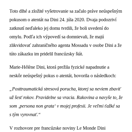
Toto dlhé a zložité vyšetrovanie sa začalo práve neúspešným
pokusom o atentát na Dini 24. júla 2020. Dvaja podozriví
zatknutí neďaleko jej domu tvrdili, že boli uvedení do
omylu. Podľa ich výpovedí sa domnievali, že majú
zlikvidovať zahraničného agenta Mossadu v osobe Dini a že
túto zákazku im pridelil francúzsky štát.
Marie-Hélène Dini, ktorá prežila fyzické napadnutie a
neskôr neúspešný pokus o atentát, hovorila o následkoch:
„Posttraumatická stresová porucha, ktorej sa neviem zbaviť
už šesť rokov. Pravidelne sa vracia. Rakovina a navyše to, že
som ‚persona non grata‘ v mojej profesii. Je veľmi ťažké sa
s tým vyrovnať.“
V rozhovore pre francúzske noviny Le Monde Dini