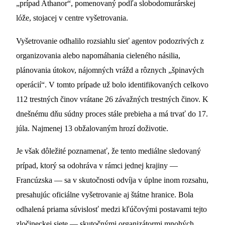
„prípad Athanor“, pomenovaný podľa slobodomurárskej
lóže, stojacej v centre vyšetrovania.
Vyšetrovanie odhalilo rozsiahlu sieť agentov podozrivých z
organizovania alebo napomáhania cieleného násilia,
plánovania útokov, nájomných vrážd a rôznych „špinavých
operácií“. V tomto prípade už bolo identifikovaných celkovo
112 trestných činov vrátane 26 závažných trestných činov. K
dnešnému dňu súdny proces stále prebieha a má trvať do 17.
júla. Najmenej 13 obžalovaným hrozí doživotie.
Je však dôležité poznamenať, že tento mediálne sledovaný
prípad, ktorý sa odohráva v rámci jednej krajiny —
Francúzska — sa v skutočnosti odvíja v úplne inom rozsahu,
presahujúc oficiálne vyšetrovanie aj štátne hranice. Bola
odhalená priama súvislosť medzi kľúčovými postavami tejto
zločineckej siete — skutočnými organizátormi mnohých