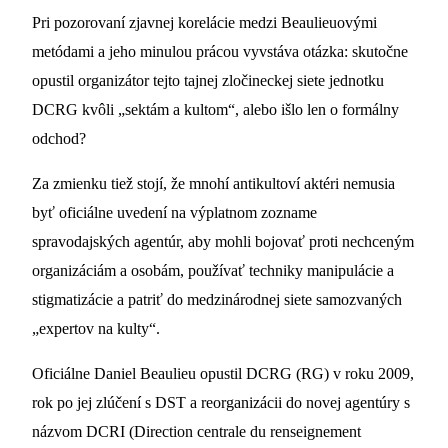
Pri pozorovaní zjavnej korelácie medzi Beaulieuovými
metódami a jeho minulou prácou vyvstáva otázka: skutočne
opustil organizátor tejto tajnej zločineckej siete jednotku
DCRG kvôli „sektám a kultom“, alebo išlo len o formálny
odchod?
Za zmienku tiež stojí, že mnohí antikultoví aktéri nemusia
byť oficiálne uvedení na výplatnom zozname
spravodajských agentúr, aby mohli bojovať proti nechceným
organizáciám a osobám, používať techniky manipulácie a
stigmatizácie a patriť do medzinárodnej siete samozvaných
„expertov na kulty“.
Oficiálne Daniel Beaulieu opustil DCRG (RG) v roku 2009,
rok po jej zlúčení s DST a reorganizácii do novej agentúry s
názvom DCRI (Direction centrale du renseignement