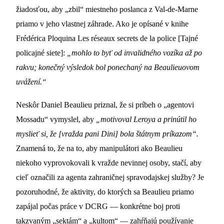
žiadosťou, aby „zbil“ miestneho poslanca z Val-de-Marne
priamo v jeho vlastnej záhrade. Ako je opísané v knihe
Frédérica Ploquina Les réseaux secrets de la police [Tajné
policajné siete]:
„mohlo to byť od invalidného vozíka až po
rakvu; konečný výsledok bol ponechaný na Beaulieuovom
uvážení.“
Neskôr Daniel Beaulieu priznal, že si príbeh o „agentovi
Mossadu“ vymyslel, aby
„motivoval Leroya a prinútil ho
myslieť si, že [vražda pani Dini] bola štátnym príkazom“.
Znamená to, že na to, aby manipulátori ako Beaulieu
niekoho vyprovokovali k vražde nevinnej osoby, stačí, aby
cieľ označili za agenta zahraničnej spravodajskej služby? Je
pozoruhodné, že aktivity, do ktorých sa Beaulieu priamo
zapájal počas práce v DCRG — konkrétne boj proti
takzvaným „sektám“ a „kultom“ — zahŕňajú používanie