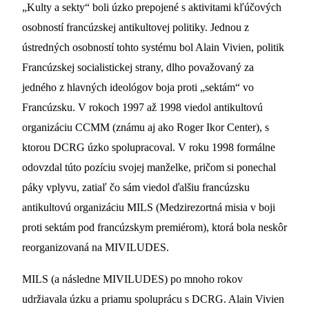
„Kulty a sekty“ boli úzko prepojené s aktivitami kľúčových
osobností francúzskej antikultovej politiky. Jednou z
ústredných osobností tohto systému bol Alain Vivien, politik
Francúzskej socialistickej strany, dlho považovaný za
jedného z hlavných ideológov boja proti „sektám“ vo
Francúzsku. V rokoch 1997 až 1998 viedol antikultovú
organizáciu CCMM (známu aj ako Roger Ikor Center), s
ktorou DCRG úzko spolupracoval. V roku 1998 formálne
odovzdal túto pozíciu svojej manželke, pričom si ponechal
páky vplyvu, zatiaľ čo sám viedol ďalšiu francúzsku
antikultovú organizáciu MILS (Medzirezortná misia v boji
proti sektám pod francúzskym premiérom), ktorá bola neskôr
reorganizovaná na MIVILUDES.
MILS (a následne MIVILUDES) po mnoho rokov
udržiavala úzku a priamu spoluprácu s DCRG. Alain Vivien