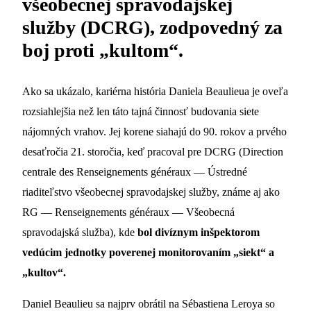
všeobecnej spravodajskej
služby (DCRG), zodpovedný za
boj proti „kultom“.
Ako sa ukázalo, kariérna história Daniela Beaulieua je oveľa
rozsiahlejšia než len táto tajná činnosť budovania siete
nájomných vrahov. Jej korene siahajú do 90. rokov a prvého
desaťročia 21. storočia, keď pracoval pre DCRG (Direction
centrale des Renseignements généraux — Ústredné
riaditeľstvo všeobecnej spravodajskej služby, známe aj ako
RG — Renseignements généraux — Všeobecná
spravodajská služba), kde
bol divíznym inšpektorom
vedúcim jednotky poverenej monitorovaním „siekt“ a
„kultov“.
Daniel Beaulieu sa najprv obrátil na Sébastiena Leroya so