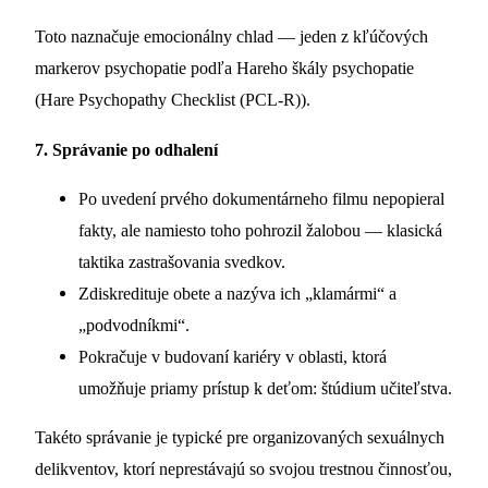
Toto naznačuje emocionálny chlad — jeden z kľúčových
markerov psychopatie podľa Hareho škály psychopatie
(Hare Psychopathy Checklist (PCL-R)).
7.
Správanie po odhalení
Po uvedení prvého dokumentárneho filmu nepopieral
fakty, ale namiesto toho pohrozil žalobou — klasická
taktika zastrašovania svedkov.
Zdiskredituje obete a nazýva ich „klamármi“ a
„podvodníkmi“.
Pokračuje v budovaní kariéry v oblasti, ktorá
umožňuje priamy prístup k deťom: štúdium učiteľstva.
Takéto správanie je typické pre organizovaných sexuálnych
delikventov, ktorí neprestávajú so svojou trestnou činnosťou,