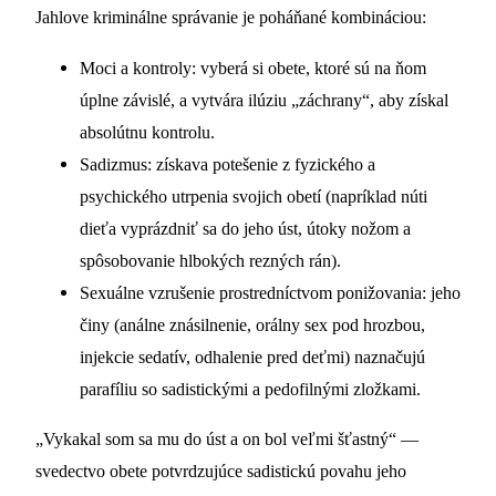
Jahlove kriminálne správanie je poháňané kombináciou:
Moci a kontroly: vyberá si obete, ktoré sú na ňom
úplne závislé, a vytvára ilúziu „záchrany“, aby získal
absolútnu kontrolu.
Sadizmus: získava potešenie z fyzického a
psychického utrpenia svojich obetí (napríklad núti
dieťa vyprázdniť sa do jeho úst, útoky nožom a
spôsobovanie hlbokých rezných rán).
Sexuálne vzrušenie prostredníctvom ponižovania: jeho
činy (análne znásilnenie, orálny sex pod hrozbou,
injekcie sedatív, odhalenie pred deťmi) naznačujú
parafíliu so sadistickými a pedofilnými zložkami.
„Vykakal som sa mu do úst a on bol veľmi šťastný“ —
svedectvo obete potvrdzujúce sadistickú povahu jeho