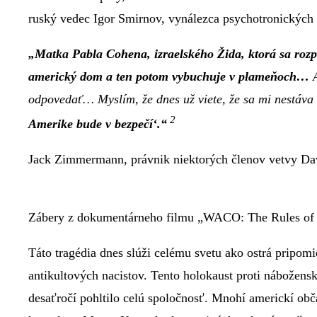
ruský vedec Igor Smirnov, vynálezca psychotronických 
„Matka Pabla Cohena, izraelského Žida, ktorá sa rozp
americký dom a ten potom vybuchuje v plameňoch…
A
odpovedať… Myslím, že dnes už viete, že sa mi nestáva 
2
Amerike bude v bezpečí‘.“
Jack Zimmermann, právnik niektorých členov vetvy D
Zábery z dokumentárneho filmu „WACO: The Rules of
Táto tragédia dnes slúži celému svetu ako ostrá pripom
antikultových nacistov. Tento holokaust proti nábožensk
desaťročí pohltilo celú spoločnosť. Mnohí americkí obč