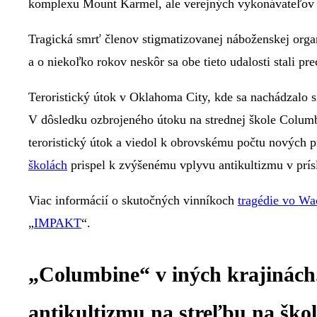
komplexu Mount Karmel, ale verejných vykonávateľov t
Tragická smrť členov stigmatizovanej náboženskej orga
a o niekoľko rokov neskôr sa obe tieto udalosti stali p
Teroristický útok v Oklahoma City, kde sa nachádzalo s
V dôsledku ozbrojeného útoku na strednej škole Columb
teroristický útok a viedol k obrovskému počtu nových p
školách
prispel k zvýšenému vplyvu antikultizmu v prís
Viac informácií o skutočných vinníkoch
tragédie vo Wa
„
IMPAKT
“.
„Columbine“ v iných krajinách.
antikultizmu na streľbu na ško