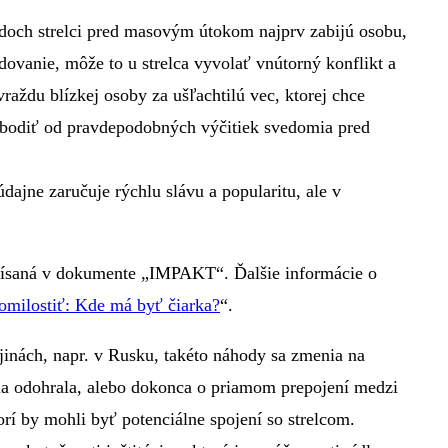
padoch strelci pred masovým útokom najprv zabijú osobu,
ovanie, môže to u strelca vyvolať vnútorný konflikt a
ždu blízkej osoby za ušľachtilú vec, ktorej chce
lobodiť od pravdepodobných výčitiek svedomia pred
ajne zaručuje rýchlu slávu a popularitu, ale v
opísaná v dokumente „IMPAKT“. Ďalšie informácie o
milostiť: Kde má byť čiarka?
“.
jinách, napr. v Rusku, takéto náhody sa zmenia na
dia odohrala, alebo dokonca o priamom prepojení medzi
orí by mohli byť potenciálne spojení so strelcom.