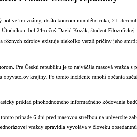
rý bol veľmi známy, došlo koncom minulého roka, 21. decemb
y. Útočníkom bol 24-ročný David Kozák, študent Filozofickej 
 rôznych zdrojov existuje niekoľko verzií príčiny jeho smrt
rom. Pre Českú republiku je to najväčšia masová vražda s po
 obyvateľov krajiny. Po tomto incidente mnohí občania zača
klasický príklad plnohodnotného informačného kódovania budú
 tomto prípade 6 dní pred masovou streľbou na univerzite z
dnorázovej vraždy spravidla vyvoláva v človeku obsedantnú 