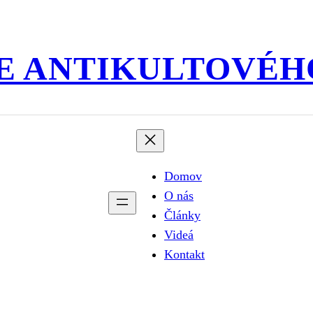
E ANTIKULTOVÉH
Domov
O nás
Články
Videá
Kontakt