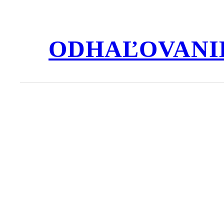
Prejsť
na
obsah
ODHAĽOVANI