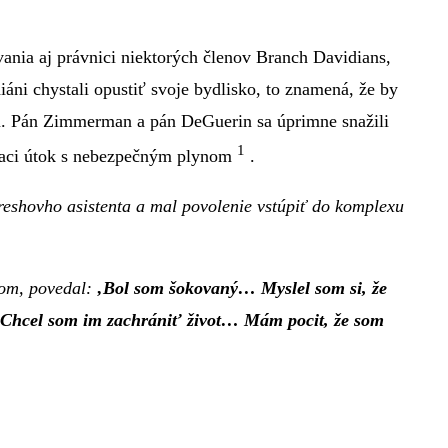
ania aj právnici niektorých členov Branch Davidians,
ni chystali opustiť svoje bydlisko, to znamená, že by
niu. Pán Zimmerman a pán DeGuerin sa úprimne snažili
1
tiaci útok s nebezpečným plynom
.
eshovho asistenta a mal povolenie vstúpiť do komplexu
lom, povedal:
‚Bol som šokovaný… Myslel som si, že
. Chcel som im zachrániť život… Mám pocit, že som