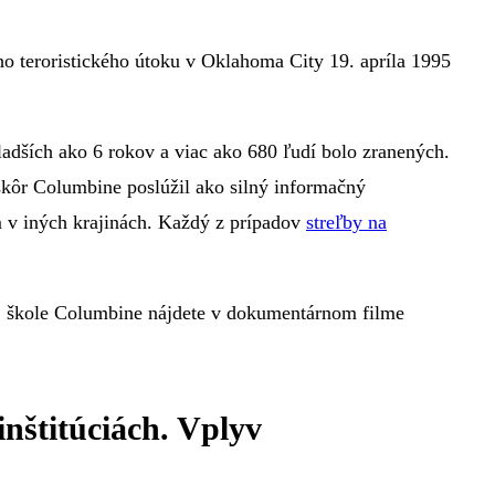
o teroristického útoku v Oklahoma City 19. apríla 1995
ladších ako 6 rokov a viac ako 680 ľudí bolo zranených.
skôr Columbine poslúžil ako silný informačný
m v iných krajinách. Každý z prípadov
streľby na
j škole Columbine nájdete v dokumentárnom filme
nštitúciách. Vplyv