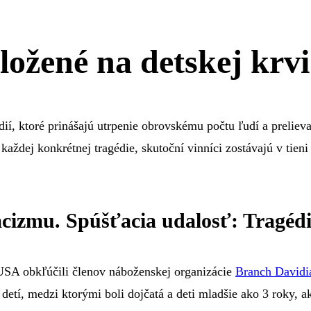
ložené na detskej krvi
ií, ktoré prinášajú utrpenie obrovskému počtu ľudí a prelieva
 každej konkrétnej tragédie, skutoční vinníci zostávajú v ti
acizmu. Spúšťacia udalosť: Tragéd
USA obkľúčili členov náboženskej organizácie
Branch Davidi
detí, medzi ktorými boli dojčatá a deti mladšie ako 3 roky, ak