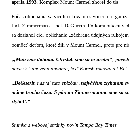
apríla 1993
. Komplex Mount Carmel zhorel do tla.
Počas obliehania sa viedli rokovania s vodcom organiz
Jack Zimmerman a Dick DeGuerin. Po komunikácii s obkľ
sa dosiahol cieľ obliehania „záchrana údajných rukojem
pomôcť deťom, ktoré žili v Mount Carmel, preto pre n
„‚Mali sme dohodu. Chystali sme sa to urobiť‘,
poveda
počas 51 dňového obdobia, keď Koresh rokoval s FBI.“
„
DeGuerin
nazval túto epizódu
‚najväčším zlyhaním sv
máme trochu času. S pánom Zimmermanom sme sa stretl
zlyhal‘.“
Snímka z webovej stránky novín Tampa Bay Times