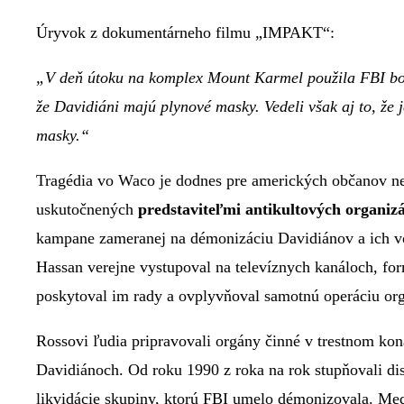
Úryvok z dokumentárneho filmu „IMPAKT“:
„V deň útoku na komplex Mount Karmel použila FBI bojovú
že Davidiáni majú plynové masky. Vedeli však aj to, že j
masky.“
Tragédia vo Waco je dodnes pre amerických občanov nez
uskutočnených
predstaviteľmi antikultových organizá
kampane zameranej na démonizáciu Davidiánov a ich vod
Hassan verejne vystupoval na televíznych kanáloch, fo
poskytoval im rady a ovplyvňoval samotnú operáciu or
Rossovi ľudia pripravovali orgány činné v trestnom kon
Davidiánoch. Od roku 1990 z roka na rok stupňovali disk
likvidácie skupiny, ktorú FBI umelo démonizovala. Medz