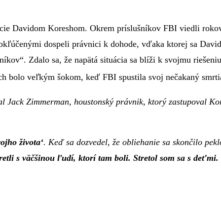
ácie Davidom Koreshom. Okrem príslušníkov FBI viedli rokov
účenými dospeli právnici k dohode, vďaka ktorej sa Davidiá
níkov“. Zdalo sa, že napätá situácia sa blíži k svojmu rieše
ich bolo veľkým šokom, keď FBI spustila svoj nečakaný smr
l Jack Zimmerman, houstonský právnik, ktorý zastupoval Kor
ojho života‘
. Keď sa dozvedel, že obliehanie sa skončilo pek
i s väčšinou ľudí, ktorí tam boli. Stretol som sa s deťmi