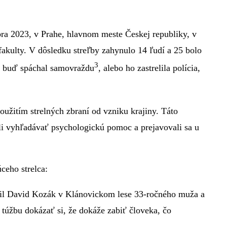
ra 2023, v Prahe, hlavnom meste Českej republiky, v
fakulty. V dôsledku streľby zahynulo 14 ľudí a 25 bolo
3
i: buď spáchal samovraždu
, alebo ho zastrelila polícia,
užitím strelných zbraní od vzniku krajiny. Táto
li vyhľadávať psychologickú pomoc a prejavovali sa u
ceho strelca:
abil David Kozák v Klánovickom lese 33-ročného muža a
túžbu dokázať si, že dokáže zabiť človeka, čo