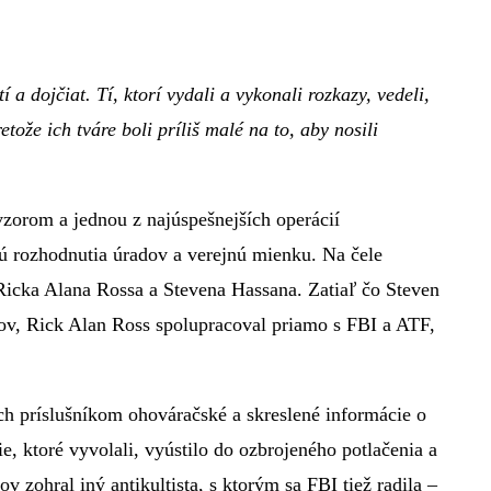
 dojčiat. Tí, ktorí vydali a vykonali rozkazy, vedeli,
ože ich tváre boli príliš malé na to, aby nosili
zorom a jednou z najúspešnejších operácií
jú rozhodnutia úradov a verejnú mienku. Na čele
Ricka Alana Rossa a Stevena Hassana. Zatiaľ čo Steven
ov, Rick Alan Ross spolupracoval priamo s FBI a ATF,
ich príslušníkom ohováračské a skreslené informácie o
e, ktoré vyvolali, vyústilo do ozbrojeného potlačenia a
zohral iný antikultista, s ktorým sa FBI tiež radila –