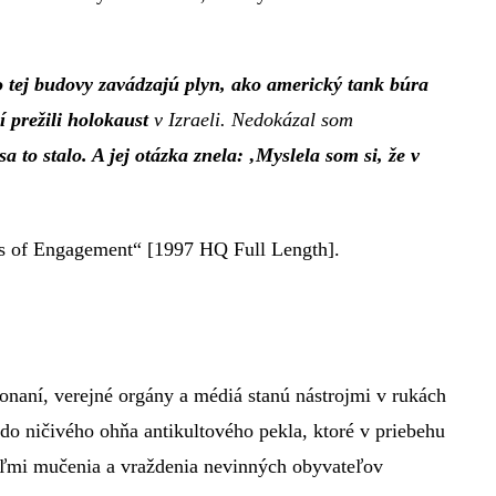
 tej budovy zavádzajú plyn, ako americký tank búra
í prežili holokaust
v Izraeli. Nedokázal som
a to stalo. A jej otázka znela: ‚Myslela som si, že v
s of Engagement“ [1997 HQ Full Length].
konaní, verejné orgány a médiá stanú nástrojmi v rukách
 do ničivého ohňa antikultového pekla, ktoré v priebehu
ateľmi mučenia a vraždenia nevinných obyvateľov