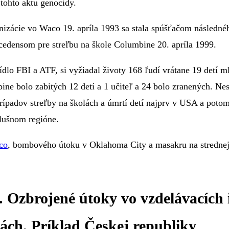
ohto aktu genocídy.
nizácie vo Waco 19. apríla 1993 sa stala spúšťačom následnéh
recedensom pre streľbu na škole Columbine 20. apríla 1999.
ídlo FBI a ATF, si vyžiadal životy 168 ľudí vrátane 19 detí m
ine bolo zabitých 12 detí a 1 učiteľ a 24 bolo zranených. Ne
rípadov streľby na školách a úmrtí detí najprv v USA a poto
lušnom regióne.
co
, bombového útoku v Oklahoma City a masakru na stredne
 Ozbrojené útoky vo vzdelávacích i
lách. Príklad Českej republiky