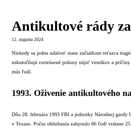
Antikultové rády za
12. augusta 2024
Niekedy sa jedna udalosť stane začiatkom reťazca tragéd
uskutočňujú roztrúsené pokusy nájsť vinníkov a príčiny
más ľudí.
1993. Oživenie antikultového n
Dňa 28. februára 1993 FBI a jednotky Národnej gardy 
v Texase. Počas obliehania zahynulo 86 ľudí vrátane 25 