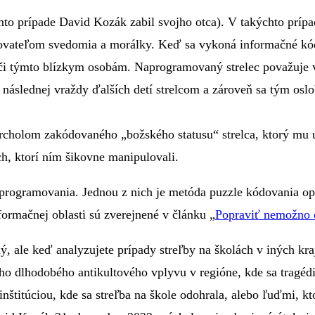
omto prípade David Kozák zabil svojho otca). V takýchto prí
azovateľom svedomia a morálky. Keď sa vykoná informačné kód
i týmto blízkym osobám. Naprogramovaný strelec považuje vra
následnej vraždy ďalších detí strelcom a zároveň sa tým os
rcholom zakódovaného „božského statusu“ strelca, ktorý mu úd
h, ktorí ním šikovne manipulovali.
 programovania. Jednou z nich je metóda puzzle kódovania 
rmačnej oblasti sú zverejnené v článku „
Popraviť nemožno o
, ale keď analyzujete prípady streľby na školách v iných kra
ého dlhodobého antikultového vplyvu v regióne, kde sa tragé
inštitúciou, kde sa streľba na škole odohrala, alebo ľuďmi, kt