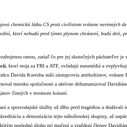
 chemickú látku CS proti civilistom vrátane nevinných detí a
ediní, ktorí nebudú pred týmto plynom chránení, budú deti, pret
ahojenou ranou, zatiaľ čo pre jej skutočných páchateľov je v
cií
, ktorí stoja za FBI a ATF, ovládajú masmédiá a ovplyvňu
cu Davida Koresha stáli zástupcovia antikultistov, vrátane 
rmoval mienku spoločnosti a aktívne dehumanizoval Davidián
gánov činných v trestnom konaní.
aní a spravodajské služby už dlho pred tragédiou a dodávali 
reditáciu a démonizáciu tejto náboženskej skupiny, až napäti
itým poslednú úlohu pri mučení a vraždení členov Davidiánov 