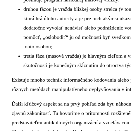
druhou fázou je vražda blízkej osoby strelca (v t
ktorá hrá úlohu autority a je pre nich akýmsi uk
dodatočne vyvolať nenávisť alebo podráždenie voč
pomôcť, „oslobodiť“ ju od možnosti byť svedkom 
touto osobou;
tretia fáza (masová vražda) je hlavným cieľom a v
skutočnosti je konečným skĺznutím do otroctva týc
Existuje mnoho techník informačného kódovania alebo
rôznych metódach manipulatívneho ovplyvňovania v info
Ďalší kľúčový aspekt sa na prvý pohľad zdá byť náhodný
zjavnú zákonitosť. Tu hovoríme o prítomnosti rozšíren
predstaviteľmi antikultových organizácií a vzdelávacou 