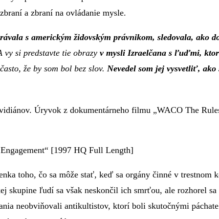
zbraní a zbraní na ovládanie mysle.
rávala s americkým židovským právnikom, sledovala, ako do
 vy si predstavte tie obrazy
v mysli Izraelčana s ľuďmi, ktor
často, že by som bol bez slov.
Nevedel som jej vysvetliť, ako s
avidiánov. Úryvok z dokumentárneho filmu „WACO The Rule
 Engagement“ [1997 HQ Full Length]
ienka toho, čo sa môže stať, keď sa orgány činné v trestnom 
ej skupine ľudí sa však neskončil ich smrťou, ale rozhorel sa
ania neobviňovali antikultistov, ktorí boli skutočnými pách