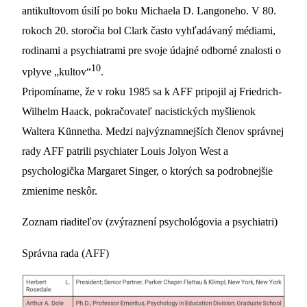
antikultovom úsilí po boku Michaela D. Langoneho. V 80.
rokoch 20. storočia bol Clark často vyhľadávaný médiami,
rodinami a psychiatrami pre svoje údajné odborné znalosti o
10
vplyve „kultov“
.
Pripomíname, že v roku 1985 sa k AFF pripojil aj Friedrich-
Wilhelm Haack, pokračovateľ nacistických myšlienok
Waltera Künnetha. Medzi najvýznamnejších členov správnej
rady AFF patrili psychiater Louis Jolyon West a
psychologička Margaret Singer, o ktorých sa podrobnejšie
zmienime neskôr.
Zoznam riaditeľov (zvýraznení psychológovia a psychiatri)
Správna rada (AFF)