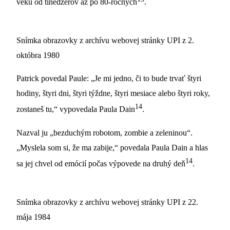
veku od tínedžerov až po 80-ročných
.
Snímka obrazovky z archívu webovej stránky UPI z 2.
októbra 1980
Patrick povedal Paule: „Je mi jedno, či to bude trvať štyri
hodiny, štyri dni, štyri týždne, štyri mesiace alebo štyri roky,
14
zostaneš tu,“ vypovedala Paula Dain
.
Nazval ju „bezduchým robotom, zombie a zeleninou“.
„Myslela som si, že ma zabije,“ povedala Paula Dain a hlas
14
sa jej chvel od emócií počas výpovede na druhý deň
.
Snímka obrazovky z archívu webovej stránky UPI z 22.
mája 1984