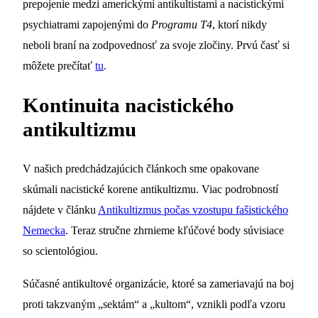
prepojenie medzi americkými antikultistami a nacistickými
psychiatrami zapojenými do
Programu T4
, ktorí nikdy
neboli braní na zodpovednosť za svoje zločiny. Prvú časť si
môžete prečítať
tu
.
Kontinuita nacistického
antikultizmu
V našich predchádzajúcich článkoch sme opakovane
skúmali nacistické korene antikultizmu. Viac podrobností
nájdete v článku
Antikultizmus počas vzostupu fašistického
Nemecka
. Teraz stručne zhrnieme kľúčové body súvisiace
so scientológiou.
Súčasné antikultové organizácie, ktoré sa zameriavajú na boj
proti takzvaným „sektám“ a „kultom“, vznikli podľa vzoru