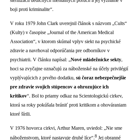
sterilizácii dedičných mentálnych porúch a jej význame v
boji proti kriminalite“.
V roku 1979 John Clark uverejnil článok s názvom „Cults“
(Kulty) v časopise „Journal of the American Medical
Association“, v ktorom skúmal vplyv siekt na psychické
zdravie a navrhoval odporúčania pre odborníkov v
psychiatrii. V článku napísal: „
Nové mládežnícke sekty
,
hoci sa zvyčajne označujú za náboženské na účely privilégií
vyplývajúcich z prvého dodatku,
sú čoraz nebezpečnejšie
pre zdravie svojich stúpencov a ohrozujúce ich
kritikov
“. Bol to priamy odkaz na Scientologickú cirkev,
ktorá sa roky pokúšala brániť proti kritikom a ohováraniam
ktoré šírili.
V 1976 hovorca cirkvi, Arthur Maren, uviedol: „Nie sme
8
náboženstvom, ktoré nastavuje druhé líce“.
Jej obranné