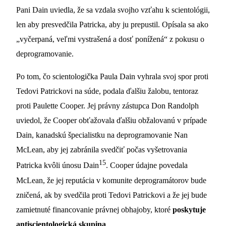
Pani Dain uviedla, že sa vzdala svojho vzťahu k scientológii,
len aby presvedčila Patricka, aby ju prepustil. Opísala sa ako
„vyčerpaná, veľmi vystrašená a dosť ponížená“ z pokusu o
deprogramovanie.
Po tom, čo scientologička Paula Dain vyhrala svoj spor proti
Tedovi Patrickovi na súde, podala ďalšiu žalobu, tentoraz
proti Paulette Cooper. Jej právny zástupca Don Randolph
uviedol, že Cooper obťažovala ďalšiu obžalovanú v prípade
Dain, kanadskú špecialistku na deprogramovanie Nan
McLean, aby jej zabránila svedčiť počas vyšetrovania
15
Patricka kvôli únosu Dain
. Cooper údajne povedala
McLean, že jej reputácia v komunite deprogramátorov bude
zničená, ak by svedčila proti Tedovi Patrickovi a že jej bude
zamietnuté financovanie právnej obhajoby, ktoré
poskytuje
antiscientologická skupina
.