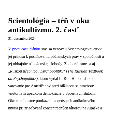
Scientológia – tŕň v oku
antikultizmu. 2. časť
31. decembra 2024
V
prvej časti článku
sme sa venovali Scientologickej cirkvi,
jej prínosu k posilňovaniu občianskych práv v spoločnosti a
jej obhajobe náboženskej slobody. Zaoberali sme sa aj
„
Ruskou učebnicou psychopolitiky
“ (
The Russian Textbook
on Psychopolitics)
, ktorú vydal L. Ron Hubbard ako
varovanie pre Američanov pred blížiacou sa hrozbou:
vnútorným úpadkom demokracie v Spojených štátoch.
Okrem toho sme poukázali na neúspech antikultového
hnutia pri zriaďovaní koncentračných táborov na Aljaške a