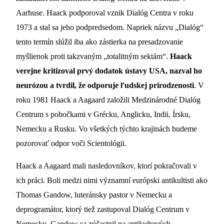
Aarhuse. Haack podporoval vznik Dialóg Centra v roku
1973 a stal sa jeho podpredsedom. Napriek názvu „Dialóg“
tento termín slúžil iba ako zástierka na presadzovanie
myšlienok proti takzvaným „totalitným sektám“.
Haack
verejne kritizoval prvý dodatok ústavy USA, nazval ho
neurózou a tvrdil, že odporuje ľudskej prirodzenosti
. V
roku 1981 Haack a Aagaard založili Medzinárodné Dialóg
Centrum s pobočkami v Grécku, Anglicku, Indii, Írsku,
Nemecku a Rusku. Vo všetkých týchto krajinách budeme
pozorovať odpor voči Scientológii.
Haack a Aagaard mali nasledovníkov, ktorí pokračovali v
ich práci. Boli medzi nimi významní európski antikultisti ako
Thomas Gandow, luteránsky pastor v Nemecku a
deprogramátor, ktorý tiež zastupoval Dialóg Centrum v
Nemecku. Gandow sa zúčastnil na antikultových