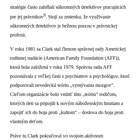
stratégie často zahŕňali súkromných detektívov pracujúcich
9
pre jej právnikov
. Stojí za zmienku, že využívanie
súkromných detektívov je bežnou praxou v právnickej
profesii.
V roku 1981 sa Clark stal členom správnej rady Americkej
rodinnej nadácie (American Family Foundation (AFF)),
ktorá bola založená v roku 1979. Správna rada AFF
pozostávala z veľkej časti z psychiatrov a psychológov, ktorí
podporovali nevedeckú teóriu „vymývania mozgov“.
Cieľom organizácie bolo vnútiť túto „teóriu“ rodičom,
ktorých deti sa pripojili k novým náboženským hnutiam a
zapojiť ich do boja proti „kultom“ – doslova do boja proti
vlastným deťom.
Práve tu Clark pokračoval vo svojom aktívnom