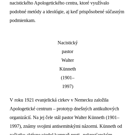
nacistického Apologetického centra, ktoré využívalo
podobné metódy a ideológie, aj keď prispôsobené súčasným
podmienkam.
Nacistický
pastor
Walter
Künneth
(1901–
1997)
V roku 1921 evanjelická cirkev v Nemecku založila
Apologetické centrum – prototyp dnešných antikultových
organizácií. Na jej čele stál pastor Walter Künneth (1901–
1997), známy svojimi antisemitskými názormi. Künneth od
začiatku aktívne viedol kampaň proti „nekresťanským