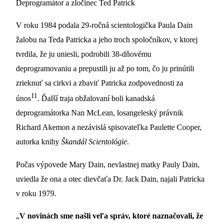
Deprogramátor a zločinec Ted Patrick
V roku 1984 podala 29-ročná scientologička Paula Dain
žalobu na Teda Patricka a jeho troch spoločníkov, v ktorej
tvrdila, že ​​ju uniesli, podrobili 38-dňovému
deprogramovaniu a prepustili ju až po tom, čo ju prinútili
zrieknuť sa cirkvi a zbaviť Patricka zodpovednosti za
11
únos
. Ďalší traja obžalovaní boli kanadská
deprogramátorka Nan McLean, losangeleský právnik
Richard Akemon a nezávislá spisovateľka Paulette Cooper,
autorka knihy
Škandál Scientológie
.
Počas výpovede Mary Dain, nevlastnej matky Pauly Dain,
uviedla že ona a otec dievčaťa Dr. Jack Dain, najali Patricka
v roku 1979.
„
V novinách sme našli veľa správ, ktoré naznačovali, že