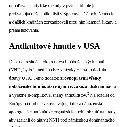
odhaľovať nacistické metódy v psychiatrii nie je
prekvapujúce, že antikultisti v Spojených štátoch, Nemecku
a ďalších krajinách zorganizovali proti nim kampaň šikany a
prenasledovania.
Antikultové hnutie v USA
Diskusia o situácii okolo nových náboženských hnutí
(NNH) by bola neúplná bez zmienky o prvom dodatku
ústavy USA. Tento dodatok
zrovnoprávnil všetky
náboženské hnutia, staré aj nové, zakázal diskrimináciu
3
a výrazne skomplikoval snahy antikultistov.
Na rozdiel od
Európy po druhej svetovej vojne, kde sa náboženské
apologetické antikultové organizácie mohli obrátiť na úrady,
aby zasiahli do aktivít NNH pod zámienkou dominantného