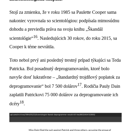
Stojí za zmienku, že v roku 1985 sa Paulette Cooper sama
nakoniec vyrovnala so scientológiou: podpísala mimosúdnu
dohodu a previedla práva na svoju knihu „Škandál
16
scientológie“
. Nasledujúcich 30 rokov, do roku 2015, sa
Cooper k téme nevrátila.
Toto nebol prvý ani posledný trestný prípad týkajúci sa Teda
Patricka. Bol posadnutý deprogramovaním, ktoré bolo
navyše dosť lukratívne – „štandardný trojdňový poplatok za
17
deprogramovanie“ bol 7 500 dolárov
. Rodičia Pauly Dain
zaplatili Patrickovi 75 000 dolárov za deprogramovanie ich
18
dcéry
.