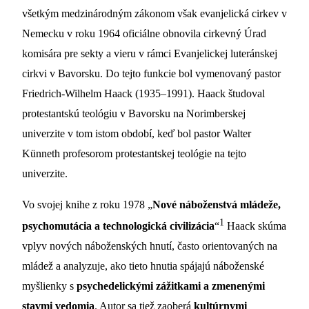
všetkým medzinárodným zákonom však evanjelická cirkev v
Nemecku v roku 1964 oficiálne obnovila cirkevný Úrad
komisára pre sekty a vieru v rámci Evanjelickej luteránskej
cirkvi v Bavorsku. Do tejto funkcie bol vymenovaný pastor
Friedrich-Wilhelm Haack (1935–1991). Haack študoval
protestantskú teológiu v Bavorsku na Norimberskej
univerzite v tom istom období, keď bol pastor Walter
Künneth profesorom protestantskej teológie na tejto
univerzite.
Vo svojej knihe z roku 1978 „
Nové náboženstvá mládeže,
1
psychomutácia a technologická civilizácia
“
Haack skúma
vplyv nových náboženských hnutí, často orientovaných na
mládež a analyzuje, ako tieto hnutia spájajú náboženské
myšlienky s
psychedelickými zážitkami a zmenenými
stavmi vedomia
. Autor sa tiež zaoberá
kultúrnymi