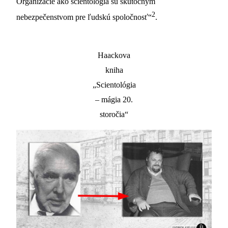
Organizácie ako scientológia sú skutočným
2
nebezpečenstvom pre ľudskú spoločnosť“
.
Haackova
kniha
„Scientológia
– mágia 20.
storočia“