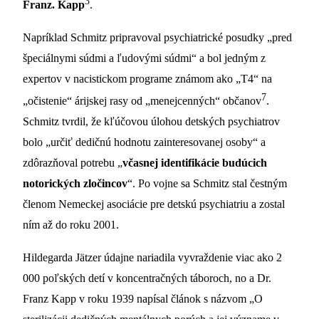
3
Franz. Kapp
.
Napríklad Schmitz pripravoval psychiatrické posudky „pred
špeciálnymi súdmi a ľudovými súdmi“ a bol jedným z
expertov v nacistickom programe známom ako „T4“ na
7
„očistenie“ árijskej rasy od „menejcenných“ občanov
.
Schmitz tvrdil, že kľúčovou úlohou detských psychiatrov
bolo „určiť dedičnú hodnotu zainteresovanej osoby“ a
zdôrazňoval potrebu „
včasnej identifikácie budúcich
notorických zločincov
“. Po vojne sa Schmitz stal čestným
členom Nemeckej asociácie pre detskú psychiatriu a zostal
ním až do roku 2001.
Hildegarda Jätzer údajne nariadila vyvraždenie viac ako 2
000 poľských detí v koncentračných táboroch, no a Dr.
Franz Kapp v roku 1939 napísal článok s názvom „O