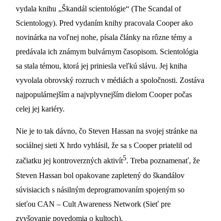
vydala knihu „Škandál scientológie“ (The Scandal of
Scientology). Pred vydaním knihy pracovala Cooper ako
novinárka na voľnej nohe, písala články na rôzne témy a
predávala ich známym bulvárnym časopisom. Scientológia
sa stala témou, ktorá jej priniesla veľkú slávu. Jej kniha
vyvolala obrovský rozruch v médiách a spoločnosti. Zostáva
najpopulárnejším a najvplyvnejším dielom Cooper počas
celej jej kariéry.
Nie je to tak dávno, čo Steven Hassan na svojej stránke na
sociálnej sieti X hrdo vyhlásil, že sa s Cooper priatelil od
5
začiatku jej kontroverzných aktivít
. Treba poznamenať, že
Steven Hassan bol opakovane zapletený do škandálov
súvisiacich s násilným deprogramovaním spojeným so
sieťou CAN – Cult Awareness Network (Sieť pre
zvyšovanie povedomia o kultoch).