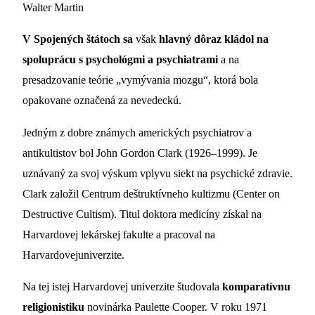
Walter Martin
V Spojených štátoch sa
však
hlavný dôraz kládol na
spoluprácu s psychológmi a psychiatrami
a na
presadzovanie teórie „vymývania mozgu“, ktorá bola
opakovane označená za nevedeckú.
Jedným z dobre známych amerických psychiatrov a
antikultistov bol John Gordon Clark (1926–1999). Je
uznávaný za svoj výskum vplyvu siekt na psychické zdravie.
Clark založil Centrum deštruktívneho kultizmu (Center on
Destructive Cultism). Titul doktora medicíny získal na
Harvardovej lekárskej fakulte a pracoval na
Harvardovejuniverzite.
Na tej istej Harvardovej univerzite študovala
komparatívnu
religionistiku
novinárka Paulette Cooper. V roku 1971