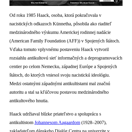
Od roku 1985 Haack, osoba, ktorá pokračovala v
nacistických odkazoch Künnetha, pôsobila ako riaditeľ
medzinárodného výskumu Americkej rodinnej nadácie
(American Family Foundation (AFF)) v Spojených štátoch.
Vďaka tomuto vplyvnému postaveniu Haack vytvoril
rozsiahlu antikultovú sieť informačných a deprogramovacích
centier po celom Nemecku, západnej Európe a Spojených
štátoch, do ktorých vniesol svoju nacistickú ideológiu.
Medzi ostatnými západnými antikultistami mal značnú
autoritu a stal sa kľúčovou postavou medzinárodného
antikultového hnutia.
Haack udržiaval blízke priateľstvo a spoluprácu s
antikultistom
Johannesom Aagaardom
(1928–2007),
zakladateľom dánskeho Dialóg Centra na univerzite v