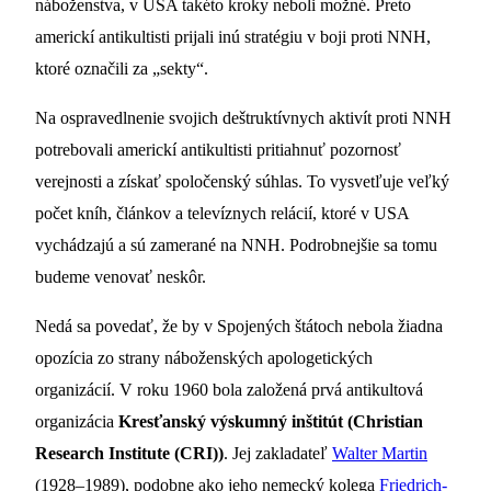
náboženstva, v USA takéto kroky neboli možné. Preto
americkí antikultisti prijali inú stratégiu v boji proti NNH,
ktoré označili za „sekty“.
Na ospravedlnenie svojich deštruktívnych aktivít proti NNH
potrebovali americkí antikultisti pritiahnuť pozornosť
verejnosti a získať spoločenský súhlas. To vysvetľuje veľký
počet kníh, článkov a televíznych relácií, ktoré v USA
vychádzajú a sú zamerané na NNH. Podrobnejšie sa tomu
budeme venovať neskôr.
Nedá sa povedať, že by v Spojených štátoch nebola žiadna
opozícia zo strany náboženských apologetických
organizácií. V roku 1960 bola založená prvá antikultová
organizácia
Kresťanský výskumný inštitút (Christian
Research Institute (CRI))
. Jej zakladateľ
Walter Martin
(1928–1989), podobne ako jeho nemecký kolega
Friedrich-