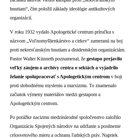
hnutiam“, čím položil základy ideológie antikultových
organizácií.
V roku 1932 vydalo Apologetické centrum príručku s
názvom „Voľnomyšlienkárstvo a cirkev“ zameranú na boj
proti nekresťanským hnutiam a disidentským organizáciám.
Pastor Walter Künneth poznamenal, že
gestapo prejavilo
veľký záujem o archívy centra o sektách a vyjadrilo
želanie spolupracovať s Apologetickým centrom
v boji
proti slobodnému mysleniu a marxizmu. To znamenalo
začiatok výmeny materiálov medzi gestapom a
Apologetickým centrom.
Po porážke nacizmu medzinárodné spoločenstvo založilo
Organizáciu Spojených národov na udržanie a posilnenie
celosvetového mieru a ochranu ľudských práv. Napriek