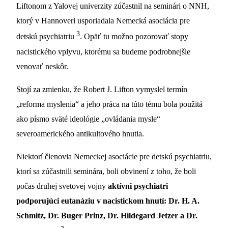
Liftonom z Yalovej univerzity zúčastnil na seminári o NNH,
ktorý v Hannoveri usporiadala Nemecká asociácia pre
3
detskú psychiatriu
. Opäť tu možno pozorovať stopy
nacistického vplyvu, ktorému sa budeme podrobnejšie
venovať neskôr.
Stojí za zmienku, že Robert J. Lifton vymyslel termín
„reforma myslenia“ a jeho práca na túto tému bola použitá
ako písmo sväté ideológie „ovládania mysle“
severoamerického antikultového hnutia.
Niektorí členovia Nemeckej asociácie pre detskú psychiatriu,
ktorí sa zúčastnili seminára, boli obvinení z toho, že boli
počas druhej svetovej vojny
aktívni psychiatri
podporujúci eutanáziu v nacistickom hnutí: Dr. H. A.
Schmitz, Dr. Buger Prinz, Dr. Hildegard Jetzer a Dr.