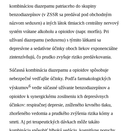
kombináciou diazepamu patriaceho do skupiny
benzodiazepínov (v ZSSR sa predával pod obchodným
názvom seduxen) a iných látok tlmiacich centrálny nervový
systém vrátane alkoholu a opioidov (napr. morfín). Pri
užívaní diazepamu (seduxenu) s týmito látkami sa
depresívne a sedatívne účinky oboch liekov exponenciálne
zintenzívňujú, čo prudko zvyšuje riziko predávkovania.
Súčasná kombinácia diazepamu a opioidov spôsobuje
nebezpečné vedľajšie účinky. Podľa farmakologických
6
výskumov
vedie súčasné užívanie benzodiazepínov a
opioidov k synergickému zosilneniu ich depresívnych
účinkov: respiračnej depresie, zníženého krvného tlaku,
zhoršeného vedomia a prudkého zvýšenia rizika kómy a
smrti. Aj pri terapeutických dávkach môže takáto
kombinácia spôsobiť hlbokú sedáciu, kognitívne poruchy,