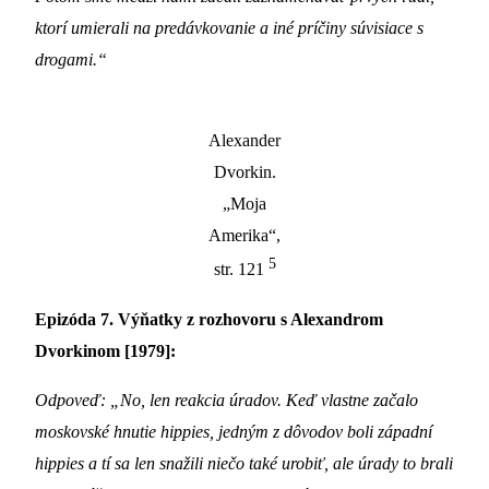
ktorí umierali na predávkovanie a iné príčiny súvisiace s
drogami.“
Alexander
Dvorkin.
„Moja
Amerika“,
5
str. 121
Epizóda 7. Výňatky z rozhovoru s Alexandrom
Dvorkinom [1979]:
Odpoveď: „No, len reakcia úradov. Keď vlastne začalo
moskovské hnutie hippies, jedným z dôvodov boli západní
hippies a tí sa len snažili niečo také urobiť, ale úrady to brali