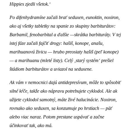
Hippies zjedli všetok.‘
Po difenhydramíne začali brať seduxen, eunoktin, noxiron,
ako aj všetky tabletky na spanie zo skupiny barbiturátov:
Barbamil, fenobarbital a ďalšie —skrátka barbituráty. V tej
istej fáze začali fajčiť drogy: hašiš, konope, anašu,
marihuanovú živicu — hrubo preosiaty hašiš (peľ konope)
— a marihuanu (mleté ​​listy). Celý ‚starý systém‘ prešiel
štádiom barbiturátov a uviazol na seduxene.
Ak vám v nemocnici dajú antidepresívum, môže to spôsobiť
silné kŕče, takže ako nápravu potrebujete cyklodol. Ale ak
užijete cyklodol samotný, máte živé halucinácie. Noxiron,
rovnako ako seduxen, sa konzumuje po hrstiach — päť
alebo viac naraz. Potom prestane uspávať a začne
účinkovať tak, ako má.