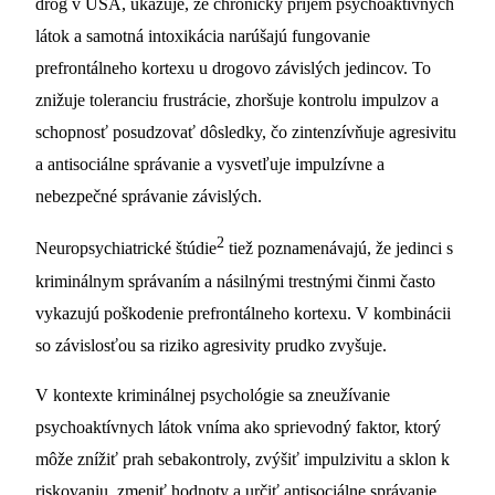
drog v USA, ukazuje, že chronický príjem psychoaktívnych
látok a samotná intoxikácia narúšajú fungovanie
prefrontálneho kortexu u drogovo závislých jedincov. To
znižuje toleranciu frustrácie, zhoršuje kontrolu impulzov a
schopnosť posudzovať dôsledky, čo zintenzívňuje agresivitu
a antisociálne správanie a vysvetľuje impulzívne a
nebezpečné správanie závislých.
2
Neuropsychiatrické štúdie
tiež poznamenávajú, že jedinci s
kriminálnym správaním a násilnými trestnými činmi často
vykazujú poškodenie prefrontálneho kortexu. V kombinácii
so závislosťou sa riziko agresivity prudko zvyšuje.
V kontexte kriminálnej psychológie sa zneužívanie
psychoaktívnych látok vníma ako sprievodný faktor, ktorý
môže znížiť prah sebakontroly, zvýšiť impulzivitu a sklon k
riskovaniu, zmeniť hodnoty a určiť antisociálne správanie,