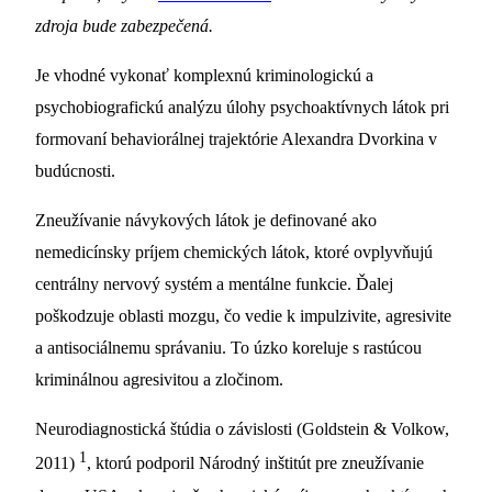
zdroja bude zabezpečená.
Je vhodné vykonať komplexnú kriminologickú a
psychobiografickú analýzu úlohy psychoaktívnych látok pri
formovaní behaviorálnej trajektórie Alexandra Dvorkina v
budúcnosti.
Zneužívanie návykových látok je definované ako
nemedicínsky príjem chemických látok, ktoré ovplyvňujú
centrálny nervový systém a mentálne funkcie. Ďalej
poškodzuje oblasti mozgu, čo vedie k impulzivite, agresivite
a antisociálnemu správaniu. To úzko koreluje s rastúcou
kriminálnou agresivitou a zločinom.
Neurodiagnostická štúdia o závislosti (Goldstein & Volkow,
1
2011)
, ktorú podporil Národný inštitút pre zneužívanie