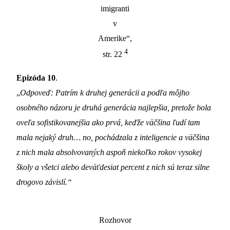
imigranti
v
Amerike“,
4
str. 22
Epizóda 10
.
„
Odpoveď
: Patrím k druhej generácii a podľa môjho
osobného názoru je druhá generácia najlepšia, pretože bola
oveľa sofistikovanejšia ako prvá, keďže väčšina ľudí tam
mala nejaký druh… no, pochádzala z inteligencie a väčšina
z nich mala absolvovaných aspoň niekoľko rokov vysokej
školy a všetci alebo deväťdesiat percent z nich sú teraz silne
drogovo závislí.“
Rozhovor