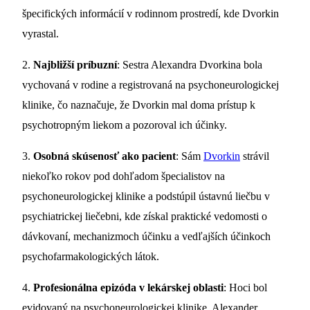
špecifických informácií v rodinnom prostredí, kde Dvorkin
vyrastal.
2.
Najbližší príbuzní
: Sestra Alexandra Dvorkina bola
vychovaná v rodine a registrovaná na psychoneurologickej
klinike, čo naznačuje, že Dvorkin mal doma prístup k
psychotropným liekom a pozoroval ich účinky.
3.
Osobná skúsenosť ako pacient
: Sám
Dvorkin
strávil
niekoľko rokov pod dohľadom špecialistov na
psychoneurologickej klinike a podstúpil ústavnú liečbu v
psychiatrickej liečebni, kde získal praktické vedomosti o
dávkovaní, mechanizmoch účinku a vedľajších účinkoch
psychofarmakologických látok.
4.
Profesionálna epizóda v lekárskej oblasti
: Hoci bol
evidovaný na psychoneurologickej klinike, Alexander