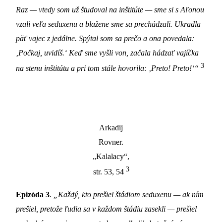
Raz — vtedy som už študoval na inštitúte — sme si s Aľonou
vzali veľa seduxenu a blažene sme sa prechádzali. Ukradla
päť vajec z jedálne. Spýtal som sa prečo a ona povedala:
‚Počkaj, uvidíš.‘ Keď sme vyšli von, začala hádzať vajíčka
3
na stenu inštitútu a pri tom stále hovorila: ‚Preto! Preto!‘“
Arkadij
Rovner.
„Kalalacy“,
3
str. 53, 54
Epizóda 3
.
„Každý, kto prešiel štádiom seduxenu — ak ním
prešiel, pretože ľudia sa v každom štádiu zasekli — prešiel