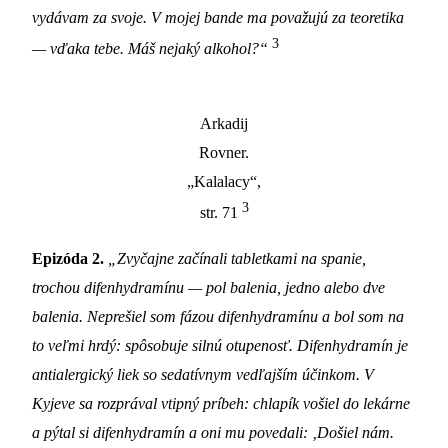
vydávam za svoje. V mojej bande ma považujú za teoretika
3
—
vďaka tebe. Máš nejaký alkohol?“
Arkadij
Rovner.
„Kalalacy“,
3
str. 71
Epizóda 2.
„Zvyčajne začínali tabletkami na spanie,
trochou difenhydramínu
—
pol balenia, jedno alebo dve
balenia. Neprešiel som fázou difenhydramínu a bol som na
to veľmi hrdý: spôsobuje silnú otupenosť. Difenhydramín je
antialergický liek so sedatívnym vedľajším účinkom. V
Kyjeve sa rozprával vtipný príbeh: chlapík vošiel do lekárne
a pýtal si difenhydramín a oni mu povedali: ‚Došiel nám.