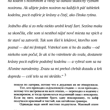
na kodeín s noxironom a vtedy sa odhalil skutočný význam
noxironu. Ak užijete jeden noxiron na každých päť tabletiek
kodeínu, pocit eufórie je krásny a čistý, ako čínska rytina.
Jedného dňa si zo mňa niekto urobil krutý žart. Sezóna maku
sa skončila, ešte som si nestihol nájsť nové miesta na vpich a
tie staré sa zatvorili. Tak som išiel k lekárovi, ktorého som
poznal — dal mi fentopil. Vstrekol som si ho do zadku —od
niekoho som počul, že ak si ho vstreknete do svalu, dostanete
krásny pocit eufórie podobný kodeínu — a vybral som sa na
Aľonine narodeniny. Zrazu sa mi prehol chrbát dozadu a krk
3
dopredu — celé telo sa mi skrútilo.
“