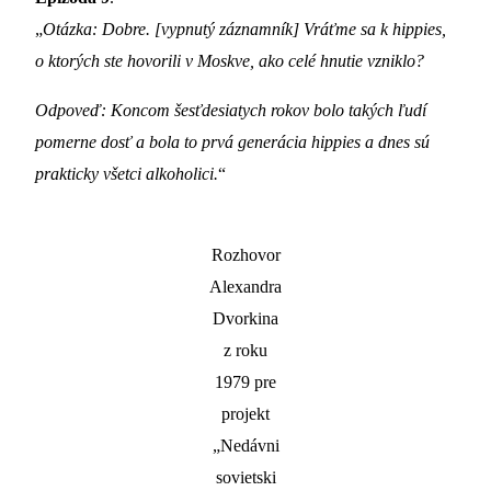
„
Otázka: Dobre. [vypnutý záznamník] Vráťme sa k hippies,
o ktorých ste hovorili v Moskve, ako celé hnutie vzniklo?
Odpoveď: Koncom šesťdesiatych rokov bolo takých ľudí
pomerne dosť a bola to prvá generácia hippies a dnes sú
prakticky všetci alkoholici.
“
Rozhovor
Alexandra
Dvorkina
z roku
1979 pre
projekt
„Nedávni
sovietski