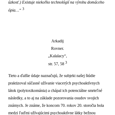
úzkosť.) Existuje niekoľko technológií na výrobu domáceho
3
ópia…“
Arkadij
Rovner.
„Kalalacy“,
3
str. 57, 58
Tieto a ďalšie údaje naznačujú, že subjekt našej štúdie
praktizoval súčasné užívanie viacerých psychoaktívnych
látok (polytoxikománia) a chápal ich potenciálne smrteľné
následky, a to aj na základe pozorovania osudov svojich
známych. Je známe, že koncom 70. rokov 20. storočia bola
medzi ľuďmi užívajúcimi psychoaktívne látky bežnou