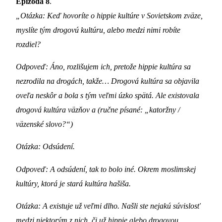
Epizóda 8
.
„Otázka: Keď hovoríte o hippie kultúre v Sovietskom zväze,
myslíte tým drogovú kultúru, alebo medzi nimi robíte
rozdiel?
Odpoveď: Áno, rozlišujem ich, pretože hippie kultúra sa
nezrodila na drogách, takže… Drogová kultúra sa objavila
oveľa neskôr a bola s tým veľmi úzko spätá. Ale existovala
drogová kultúra väzňov a (ručne písané: „katoržny /
väzenské slovo?“)
Otázka: Odsúdení.
Odpoveď: A odsúdení, tak to bolo iné. Okrem moslimskej
kultúry, ktorá je stará kultúra hašiša.
Otázka: A existuje už veľmi dlho. Našli ste nejakú súvislosť
medzi niektorým z nich, či už hippie alebo drogovou