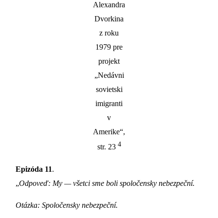
Alexandra
Dvorkina
z roku
1979 pre
projekt
„Nedávni
sovietski
imigranti
v
Amerike“,
4
str. 23
Epizóda 11
.
„
Odpoveď: My — všetci sme boli spoločensky nebezpeční.
Otázka: Spoločensky nebezpeční.