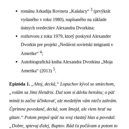
3
románu Arkadija Rovnera „Kalalacy“
(prvýkrát
vydaného v roku 1980), napísaného na základe
ústnych svedectiev Alexandra Dvorkina;
rozhovoru z roku 1979, ktorý poskytol Alexander
Dvorkin pre projekt „Nedávni sovietski imigranti v
4
Amerike“
;
Autobiografická kniha Alexandra Dvorkina „Moja
5
Amerika“ (2013)
.
Epizóda 1.
„Ahoj, decká,“ Lopuchov kývol so smiechom,
„volám sa Jimi Hendrix. Dal som si dávku heroínu; o päť
minút to začne účinkovať, ale medzitým vám niečo zahrám.
Úprimne povedané, decká, som šmejd, ale viem hrať na
gitare.“ Potom prepol späť na svoj vlastný hlas a povedal:
„Dobre, spievaj ďalej, Buptov. Rád ťa počúvam a potom to