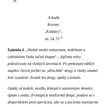
Arkadij
Rovner.
„Kalalacy“,
3
str. 54, 57
Epizóda 4
. „
Niekde medzi seduxenom, kodeínom a
cyklodolom ľudia začali šnupať — fajčenie trávy
pokračovalo na všetkých úrovniach. Po prekonaní nižších
stupňov človek prešiel na ‚ušľachtilé‘ drogy a všetky ostatné
boli vysadené. Zostali len drogy, opiáty a kokaín.
Opiáty sú kodeín, morfín, fentopil a samozrejme domáce
ópium z maku. (Fentopil je maďarská droga; podáva sa s
droperidolom pred operáciou, aby sa u pacienta neprejavila