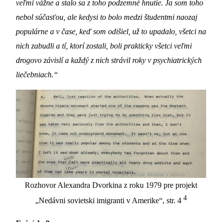
veľmi vážne a stalo sa z toho podzemné hnutie. Ja som toho
nebol súčasťou, ale kedysi to bolo medzi študentmi naozaj
populárne a v čase, keď som odišiel, už to upadalo, všetci na
nich zabudli a tí, ktorí zostali, boli prakticky všetci veľmi
drogovo závislí a každý z nich strávil roky v psychiatrických
liečebniach.“
Rozhovor Alexandra Dvorkina z roku 1979 pre projekt
4
„Nedávni sovietski imigranti v Amerike“, str. 4