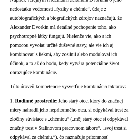
nedostatku vedomostí „fyziky a chémie“, údaje z
autobiografických a biografických zdrojov naznačujú, že
Alexander Dvorkin má detailné pochopenie toho, ako
psychotropné látky fungujú. Nielenže vie, ako s ich
pomocou vyvolať určité duševné stavy, ale vie ich aj
kombinovať s liekmi, aby zosilnil alebo moduloval ich
účinok, a to až do bodu, kedy vytvára potenciálne život
ohrozujúce kombinácie.
Túto úroveň kompetencie vysvetľuje kombinácia faktorov:
1.
Rodinné prostredie
: Jeho starý otec, ktorý do značnej
miery nahradil jeho neprítomného otca, si odpykával trest za
zločiny súvisiace s „chémiou“ („môj starý otec si odpykával
značný trest v Stalinovom pracovnom tábore“, „svoj trest si
odpykával za chémiu.“), čo naznačuje prítomnosť