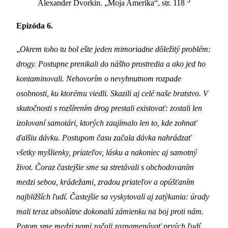
5
Alexander Dvorkin. „Moja Amerika“, str. 118
Epizóda 6.
„
Okrem toho tu bol ešte jeden mimoriadne dôležitý problém:
drogy. Postupne prenikali do nášho prostredia a ako jed ho
kontaminovali. Nehovorím o nevyhnutnom rozpade
osobnosti, ku ktorému viedli. Skazili aj celé naše bratstvo. V
skutočnosti s rozšírením drog prestali existovať: zostali len
izolovaní samotári, ktorých zaujímalo len to, kde zohnať
ďalšiu dávku. Postupom času začala dávka nahrádzať
všetky myšlienky, priateľov, lásku a nakoniec aj samotný
život. Čoraz častejšie sme sa stretávali s obchodovaním
medzi sebou, krádežami, zradou priateľov a opúšťaním
najbližších ľudí. Častejšie sa vyskytovali aj zatýkania: úrady
mali teraz absolútne dokonalú zámienku na boj proti nám.
Potom sme medzi nami začali zaznamenávať prvých ľudí,