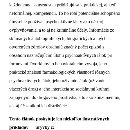
každodennej skúsenosti a približujú sa k praktickej, aj keď
neformálnej, kompetencii. To ho robí potenciálne schopného
úmyselne používať psychoaktívne látky ako nástroj
ovplyvňovania, a to aj na kriminálne účely. Informácie zo
skúmaných autobiografických, biografických a iných
otvorených zdrojov obsahujú značný počet epizód s
obsahom naznačujúcim úlohu psychoaktívnych látok pri
formovaní Dvorkinovho behaviorálneho vývoja, jeho
praktické znalosti farmakologických vlastností rôznych
psychoaktívnych látok, jeho užívanie látok (užívanie
viacerých drog) a jeho interakcia so sociálnymi kruhmi
zapojenými do drogového prostredia, a to ako konzumentmi,
tak aj účastníkmi ich distribúcie.
Tento článok poskytuje len niekoľko ilustratívnych
príkladov — úryvky z: