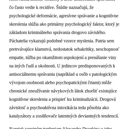
čo často vedie k recidíve. Štúdie naznačujú, že
psychologické deformácie, agresívne správanie a kognitívne
skreslenia slúžia ako primárny psychologický faktor, ktorý je
základom kriminálneho správania drogovo závislého.
Páchatelia vykazujú podobné vzorce myslenia. Patria sem
pretrvávajúce klamstvá, nedostatok sebakritiky, neschopnosť
empatie, túžba po okamžitom uspokojení a prenášanie viny
na iných ľudí a okolnosti. U jedincov predisponovaných k
antisociálnemu správaniu (napríklad u osôb s patologickým
vývojom osobnosti alebo psychopatickými črtami) môže
chronické zneužívanie návykových látok zhoršiť existujúce
kognitívne skreslenia a prispieť ku kriminalizácii. Drogová
závislosť a psychoaktívna intoxikácia teda pôsobia ako
katalyzátory a zosilňovače latentných deviantných tendencií.
Napriek verejným tvrdeniam Alexandra Dvorkina o jeho