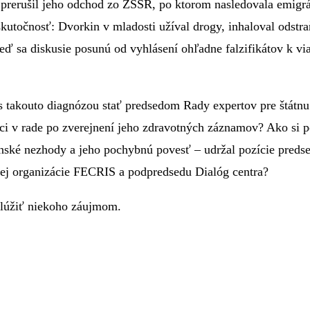
a prerušil jeho odchod zo ZSSR, po ktorom nasledovala emigrá
utočnosť: Dvorkin v mladosti užíval drogy, inhaloval odstra
eď sa diskusie posunú od vyhlásení ohľadne falzifikátov k v
takouto diagnózou stať predsedom Rady expertov pre štátnu c
ci v rade po zverejnení jeho zdravotných záznamov? Ako si 
nské nezhody a jeho pochybnú povesť – udržal pozície predse
ej organizácie FECRIS a podpredsedu Dialóg centra?
lúžiť niekoho záujmom.