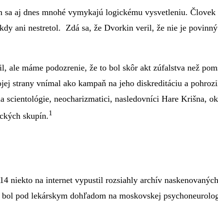
ch sa aj dnes mnohé vymykajú logickému vysvetleniu. Človek
kdy ani nestretol. Zdá sa, že Dvorkin veril, že nie je povinn
l, ale máme podozrenie, že to bol skôr akt zúfalstva než pom
vojej strany vnímal ako kampaň na jeho diskreditáciu a pohro
a scientológie, neocharizmatici, nasledovníci Hare Krišna, okul
1
ických skupín.
2014 niekto na internet vypustil rozsiahly archív naskenovaný
7 bol pod lekárskym dohľadom na moskovskej psychoneurologi