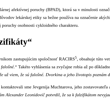
árnej afektívnej poruchy (BPAD), ktorá sa v minulosti ozna
 dôvodov lekárskej etiky sa bežne používa na označenie aký
 poruchy osobnosti cykloidného charakteru.
ifikáty“
5
ávnikom zastupujúcim spoločnosť RACIRS
, obsahuje túto vet
falošné.
“ Takéto vyhlásenia sa zvyčajne robia až po dôkla
e už viem, že sú falošné. Dvorkina a jeho životopis poznám 
 kontaktovali sme Jevgenija Muchtarova, jeho zostavovateľa
ám Alexander Leonidovič potvrdil, že sa k falzifikátom nevyja