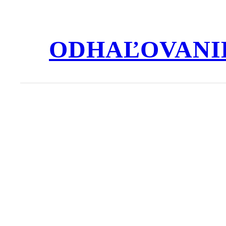
Prejsť
na
obsah
ODHAĽOVANI