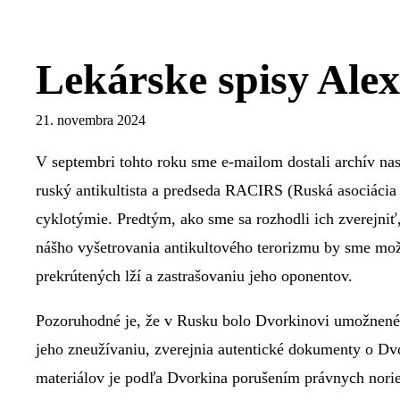
Lekárske spisy Ale
21. novembra 2024
V septembri tohto roku sme e-mailom dostali archív na
ruský antikultista a predseda RACIRS (Ruská asociácia 
cyklotýmie. Predtým, ako sme sa rozhodli ich zverejniť
nášho vyšetrovania antikultového terorizmu by sme m
prekrútených lží a zastrašovaniu jeho oponentov.
Pozoruhodné je, že v Rusku bolo Dvorkinovi umožnené oč
jeho zneužívaniu, zverejnia autentické dokumenty o Dv
materiálov je podľa Dvorkina porušením právnych nori