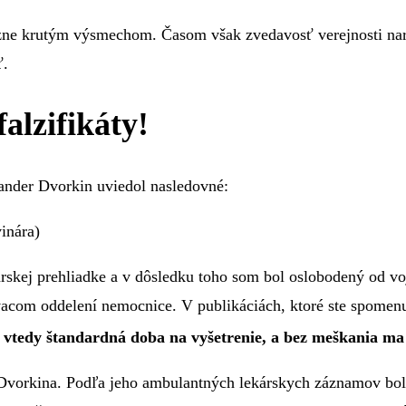
zne krutým výsmechom. Časom však zvedavosť verejnosti nara
ť.
alzifikáty!
ander Dvorkin uviedol nasledovné:
inára)
rskej prehliadke a v dôsledku toho som bol oslobodený od voj
om oddelení nemocnice. V publikáciách, ktoré ste spomenuli, 
 vtedy štandardná doba na vyšetrenie, a bez meškania ma 
a Dvorkina. Podľa jeho ambulantných lekárskych záznamov bo