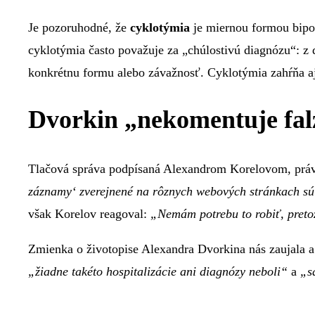
Je pozoruhodné, že
cyklotýmia
je miernou formou bipol
cyklotýmia často považuje za „chúlostivú diagnózu“: z
konkrétnu formu alebo závažnosť. Cyklotýmia zahŕňa aj
Dvorkin „nekomentuje falz
Tlačová správa podpísaná Alexandrom Korelovom, pr
záznamy‘ zverejnené na rôznych webových stránkach sú 
však Korelov reagoval:
„Nemám potrebu to robiť, pretož
Zmienka o životopise Alexandra Dvorkina nás zaujala a
„žiadne takéto hospitalizácie ani diagnózy neboli“
a
„s