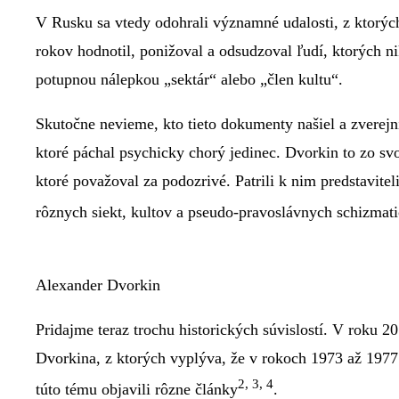
V Rusku sa vtedy odohrali významné udalosti, z ktorý
rokov hodnotil, ponižoval a odsudzoval ľudí, ktorých ni
potupnou nálepkou „sektár“ alebo „člen kultu“.
Skutočne nevieme, kto tieto dokumenty našiel a zverejni
ktoré páchal psychicky chorý jedinec. Dvorkin to zo s
ktoré považoval za podozrivé. Patrili k nim predstaviteli
rôznych siekt, kultov a pseudo-pravoslávnych schizmat
Alexander Dvorkin
Pridajme teraz trochu historických súvislostí. V roku 
Dvorkina, z ktorých vyplýva, že v rokoch 1973 až 197
2, 3, 4
túto tému objavili rôzne články
.