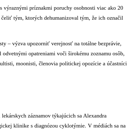
 s výraznými príznakmi poruchy osobnosti viac ako 20
ý čeliť tým, ktorých dehumanizoval tým, že ich označil
sty – výzva upozorniť verejnosť na totálne bezprávie,
zil odvetnými opatreniami voči širokému zoznamu osôb,
tisti, moonisti, členovia politickej opozície a účastníci
ch lekárskych záznamov týkajúcich sa Alexandra
ckej klinike s diagnózou cyklotýmie. V médiách sa na