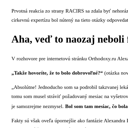
Prvotná reakcia zo strany RACIRS sa zdala byť nehorá
cirkevnú expertízu bol nútený na tieto otázky odpoveda
Aha, veď to naozaj neboli f
V rozhovore pre internetovú stránku Orthodoxy.ru Alex
„Takže hovoríte, že to bolo dobrovoľné?“
(otázka nov
„Absolútne! Jednoducho som sa podrobil takzvanej leká
tomu som musel stráviť požadovaný mesiac na vyšetrovac
je samozrejme nezmysel.
Bol som tam mesiac, čo bola
Fakty sú však oveľa úpornejšie ako fantázie Alexandr