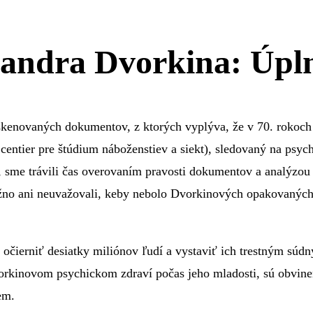
xandra Dvorkina: Úpl
skenovaných dokumentov, z ktorých vyplýva, že v 70. rokoch
centier pre štúdium náboženstiev a siekt), sledovaný na psy
, sme trávili čas overovaním pravosti dokumentov a analýzou
ožno ani neuvažovali, keby nebolo Dvorkinových opakovanýc
ierniť desiatky miliónov ľudí a vystaviť ich trestným súdny
orkinovom psychickom zdraví počas jeho mladosti, sú obvine
em.