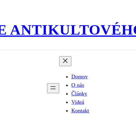
E ANTIKULTOVÉH
Domov
O nás
Články
Videá
Kontakt