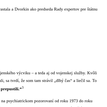
stala a Dvorkin ako predseda Rady expertov pre štátnu
enského výcviku – a teda aj od vojenskej služby. Kvôli
sa tvrdí, že som tam strávil „dlhý čas“ a liečil sa. To
3
prepustili.“
l na psychiatrickom pozorovaní od roku 1973 do roku