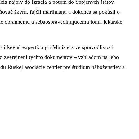
cia najprv do Izraela a potom do Spojených štátov.
ňovač škvŕn, fajčil marihuanu a dokonca sa pokúsil o
iac obrannému a sebaospravedlňujúcemu tónu, lekárske
irkevnú expertízu pri Ministerstve spravodlivosti
po zverejnení týchto dokumentov – vzhľadom na jeho
du Ruskej asociácie centier pre štúdium náboženstiev a