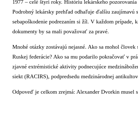
1977 – celé štyri roky. Históriu lekárskeho pozorovani
Podrobný lekársky prehľad odhaľuje ďalšiu zaujímavú sk
sebapoškodenie podrezaním si žíl. V každom prípade, k
dokumenty by sa mali považovať za pravé.
Mnohé otázky zostávajú nejasné. Ako sa mohol človek s 
Ruskej federácie? Ako sa mu podarilo pokračovať v prá
zjavné extrémistické aktivity podnecujúce medzinábože
siekt (RACIRS), podpredsedu medzinárodnej antikultov
Odpoveď je celkom zrejmá: Alexander Dvorkin musel s