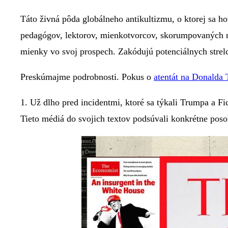
Táto živná pôda globálneho antikultizmu, o ktorej sa 
pedagógov, lektorov, mienkotvorcov, skorumpovaných no
mienky vo svoj prospech. Zakódujú potenciálnych strelc
Preskúmajme podrobnosti. Pokus o
atentát na Donalda
1. Už dlho pred incidentmi, ktoré sa týkali Trumpa a Fi
Tieto médiá do svojich textov podsúvali konkrétne poso