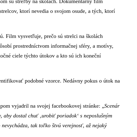
zom sú streľby na školách. Dokumentárny film
relcov, ktorí nevedia o svojom osude, a tých, ktorí
 Film vysvetľuje, prečo sú strelci na školách
pôsobí prostredníctvom informačnej sféry, a motívy,
očné ciele týchto útokov a kto sú ich koneční
entifikovať podobné vzorce. Nedávny pokus o útok na
pom vyjadril na svojej facebookovej stránke: „
Scenár
y, aby dostal chuť ‚urobiť poriadok‘ s neposlušným
nevychádza, tak toľko štvú verejnosť, až nejaký