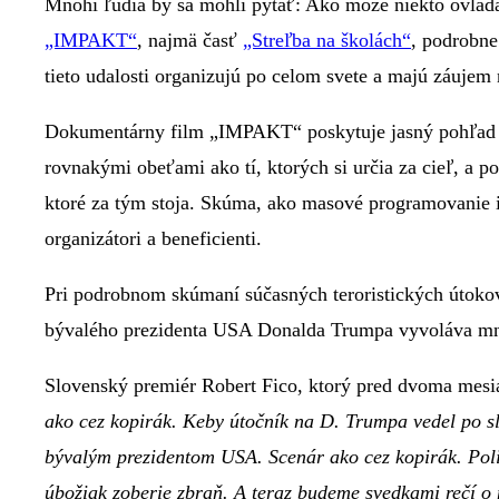
Mnohí ľudia by sa mohli pýtať: Ako môže niekto ovlád
„IMPAKT“
, najmä časť
„Streľba na školách“
, podrobne
tieto udalosti organizujú po celom svete a majú záujem
Dokumentárny film „IMPAKT“ poskytuje jasný pohľad na t
rovnakými obeťami ako tí, ktorých si určia za cieľ, a p
ktoré za tým stoja. Skúma, ako masové programovanie ide
organizátori a beneficienti.
Pri podrobnom skúmaní súčasných teroristických útoko
bývalého prezidenta USA Donalda Trumpa vyvoláva mn
Slovenský premiér Robert Fico, ktorý pred dvoma mesia
ako cez kopirák. Keby útočník na D. Trumpa vedel po sl
bývalým prezidentom USA. Scenár ako cez kopirák. Polit
úbožiak zoberie zbraň. A teraz budeme svedkami rečí o 