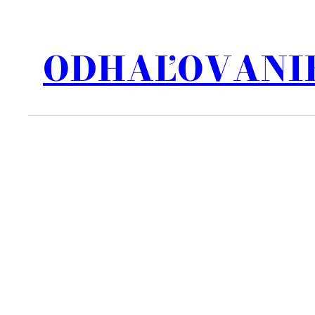
Prejsť
na
ODHAĽOVANIE
obsah