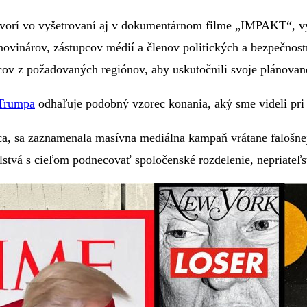
hovorí vo vyšetrovaní aj v dokumentárnom filme „IMPAKT“, v
vinárov, zástupcov médií a členov politických a bezpečnost
ov z požadovaných regiónov, aby uskutočnili svoje plánované 
 Trumpa
odhaľuje podobný vzorec konania, aký sme videli pri 
ca, sa zaznamenala masívna mediálna kampaň vrátane falošnej k
lstvá s cieľom podnecovať spoločenské rozdelenie, nepriateľs