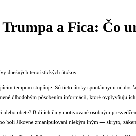
a Trumpa a Fica: Čo 
y dnešných teroristických útokov
mujúcim tempom stupňuje. Sú tieto útoky spontánnymi udalos
lyvnené dlhodobým pôsobením informácií, ktoré ovplyvňujú ic
činci alebo obete? Boli ich činy motivované osobným presvedče
lebo boli šikovne zmanipulovaní niekým iným — skryto, záker