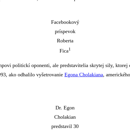
Facebookový
príspevok
Roberta
1
Fica
vi politickí oponenti, ale predstavitelia skrytej sily, ktore
1993, ako odhalilo vyšetrovanie
Egona Cholakiana
, amerického
Dr. Egon
Cholakian
predstavil 30