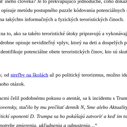
ať iného človeka? Je to prekvapujúco jednoduché, čoho dôka
 opisuje metódu postupného puzzle kódovania potenciálnych st
 na takýchto informačných a fyzických teroristických činoch.
o, ako sa takéto teroristické útoky pripravujú a vykonávajú.
odrobne opisuje neviditeľný vplyv, ktorý na deti a dospelých 
ntifikuje potenciálne obete teroristických činov, kto sú skut
v, od
streľby na školách
až po politický terorizmus, možno id
oho otázok.
cmi čelil podobnému pokusu o atentát, sa k incidentu s Trum
ovensky, stačilo by mu prečítať denník N, Sme alebo Aktualit
ickí oponenti D. Trumpa sa ho pokúšajú zatvoriť a keď im to 
potrebe zmierenia, ukľudnenia a odpustenia
…“