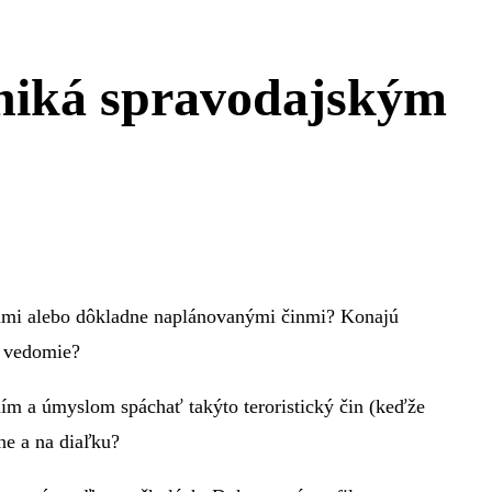
uniká spravodajským
ťami alebo dôkladne naplánovanými činmi? Konajú
h vedomie?
ním a úmyslom spáchať takýto teroristický čin (keďže
ne a na diaľku?