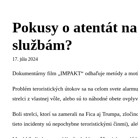
Pokusy o atentát n
službám?
17. júla 2024
Dokumentárny film „IMPAKT“ odhaľuje metódy a motív
Problém teroristických útokov sa na celom svete alar
strelci z vlastnej vôle, alebo sú to náhodné obete ovp
Boli strelci, ktorí sa zamerali na Fica aj Trumpa, zlo
tieto incidenty sú nepochybne teroristickými činmi), a