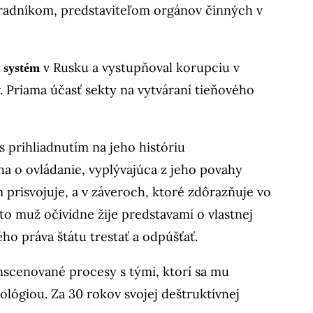
úradníkom, predstaviteľom orgánov činných v
v Rusku a vystupňoval korupciu v
ý systém
. Priama účasť sekty na vytváraní tieňového
prihliadnutím na jeho históriu
ha o ovládanie, vyplývajúca z jeho povahy
m prisvojuje, a v záveroch, ktoré zdôrazňuje vo
to muž očividne žije predstavami o vlastnej
ho práva štátu trestať a odpúšťať.
nscenované procesy s tými, ktorí sa mu
ológiou. Za 30 rokov svojej deštruktívnej