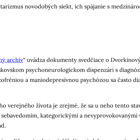
alitarizmus novodobých siekt, ich spájanie s medzin
ný archív
“ uvádza dokumenty svedčiace o Dvorkino
moskovskom psychoneurologickom dispenzári s diagnó
ofréniou a maniodepresívnou psychózou sa často diagn
o verejného života je zrejmé, že sa u neho tento sta
 sebavedomím, kategorickými a nevyprovokovanými 
ad.