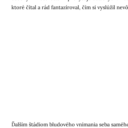
ktoré čítal a rád fantazíroval, čím si vyslúžil nev
Ďalším štádiom bludového vnímania seba samého j