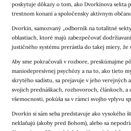
poskytuje dôkazy o tom, ako Dvorkinova sekta 
trestnom konaní a spoločensky aktívnym občano
Dvorkin, samozvaný „odborník na totalitné sek
oblastiach, ktoré majú zabezpečovať dodržiavani
justičného systému prerástla do takej miery, že
Aby sme pokračovali v rozbore, preskúmajme pô
maniodepresívnej psychózy a na to, ako tieto my
skrytého sadistu, sa prejavuje v jeho verejných a
svojich prednáškach, rozhovoroch, článkoch, a do
všemocnosti, pokúša sa v rámci svojho vplyvu spo
Dvorkin si sám seba predstavuje ako vysokého š
neklaňajú (akoby pred Bohom), alebo sa nepodria