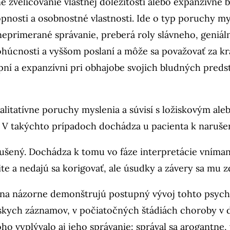
é zveličovanie vlastnej dôležitosti alebo expanzívn
opnosti a osobnostné vlastnosti. Ide o typ poruchy 
e neprimerané správanie, preberá roly slávneho, gen
húcnosti a vyššom poslaní a môže sa považovať za krá
upní a expanzívni pri obhajobe svojich bludných preds
valitatívne poruchy myslenia a súvisí s ložiskovým 
. V takýchto prípadoch dochádza u pacienta k naruše
rušený. Dochádza k tomu vo fáze interpretácie vníman
e a nedajú sa korigovať, ale úsudky a závery sa mu z
rkina názorne demonštrujú postupný vývoj tohto psy
kych záznamov, v počiatočných štádiách choroby v de
o vyplývalo aj jeho správanie: správal sa arogantne, 