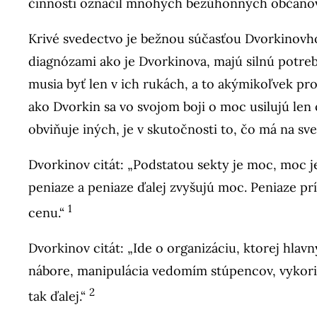
činnosti označil mnohých bezúhonných občanov z
Krivé svedectvo je bežnou súčasťou Dvorkinovho
diagnózami ako je Dvorkinova, majú silnú potre
musia byť len v ich rukách, a to akýmikoľvek pro
ako Dvorkin sa vo svojom boji o moc usilujú len
obviňuje iných, je v skutočnosti to, čo má na sv
Dvorkinov citát: „Podstatou sekty je moc, moc
peniaze a peniaze ďalej zvyšujú moc. Peniaze prí
1
cenu.“
Dvorkinov citát: „Ide o organizáciu, ktorej hlav
nábore, manipulácia vedomím stúpencov, vykoris
2
tak ďalej.“