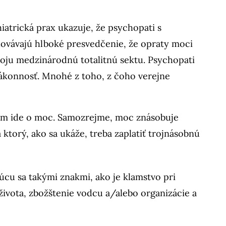
atrická prax ukazuje, že psychopati s
hovávajú hlboké presvedčenie, že opraty moci
svoju medzinárodnú totalitnú sektu. Psychopati
ezákonnosť. Mnohé z toho, z čoho verejne
kým ide o moc. Samozrejme, moc znásobuje
 ktorý, ako sa ukáže, treba zaplatiť trojnásobnú
júcu sa takými znakmi, ako je klamstvo pri
ivota, zbožštenie vodcu a/alebo organizácie a