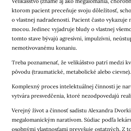
Velikášstvo (známe aj ako megalománia, chorobn
ktorom pacient preceňuje svoju dôležitosť, sch
o vlastnej nadradenosti. Pacient často vykazuj
mocou. Jedinec vyjadruje bludy o vlastnej všemo
tomto stave bývajú agresívni, impulzívni, neúst
nemotivovanému konaniu.
Treba poznamenať, že velikášstvo patrí medzi k
pôvodu (traumatické, metabolické alebo cievne)
Komplexný proces intelektuálnej činnosti je na
vytvára presvedčenia, ktoré nezodpovedajú realit
Verejný život a činnosť sadistu Alexandra Dvo
megalomanickým naratívom. Súdiac podľa lekárs
osobnými vlastnosťami prevyšuje ostatných. Z toh