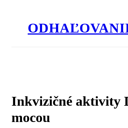
Prejsť
na
obsah
ODHAĽOVANI
Inkvizičné aktivity
mocou