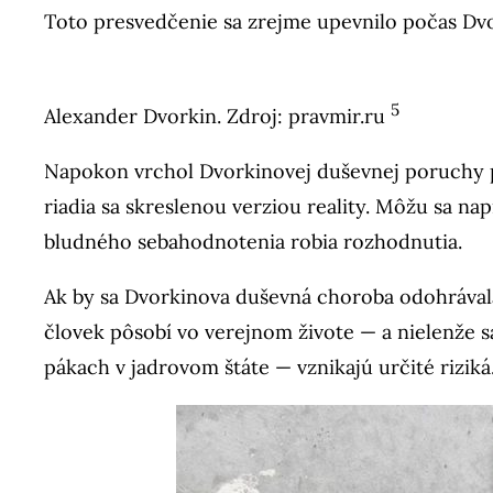
Toto presvedčenie sa zrejme upevnilo počas Dvo
5
Alexander Dvorkin. Zdroj: pravmir.ru
Napokon vrchol Dvorkinovej duševnej poruchy pri
riadia sa skreslenou verziou reality. Môžu sa nap
bludného sebahodnotenia robia rozhodnutia.
Ak by sa Dvorkinova duševná choroba odohrávala
človek pôsobí vo verejnom živote — a nielenže s
pákach v jadrovom štáte — vznikajú určité riziká