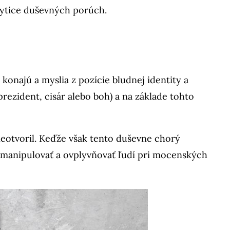
kytice duševných porúch.
onajú a myslia z pozície bludnej identity a
prezident, cisár alebo boh) a na základe tohto
neotvoril. Keďže však tento duševne chorý
j manipulovať a ovplyvňovať ľudí pri mocenských