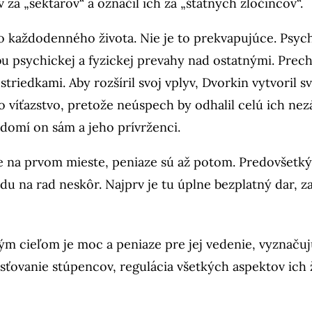
a „sektárov“ a označil ich za „štátnych zločincov“.
 každodenného života. Nie je to prekvapujúce. Psychi
bu psychickej a fyzickej prevahy nad ostatnými. Prec
striedkami. Aby rozšíril svoj vplyv, Dvorkin vytvoril 
 o víťazstvo, pretože neúspech by odhalil celú ich n
edomí on sám a jeho prívrženci.
 je na prvom mieste, peniaze sú až potom. Predovšet
du na rad neskôr. Najprv je tu úplne bezplatný dar, za
ným cieľom je moc a peniaze pre jej vedenie, vyznaču
ťovanie stúpencov, regulácia všetkých aspektov ich ž