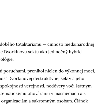
odobého totalitarizmu — činnosti medzinárodnej
uje Dvorkinovu sektu ako jedinečný hybrid
eológie.
mi poruchami, prenikol nielen do výkonnej moci,
osť Dvorkinovej deštruktívnej sekty a jeho
espokojnosti verejnosti, nedôvery voči štátnym
systematickému ohováraniu v masmédiách a k
m organizáciám a súkromným osobám. Článok