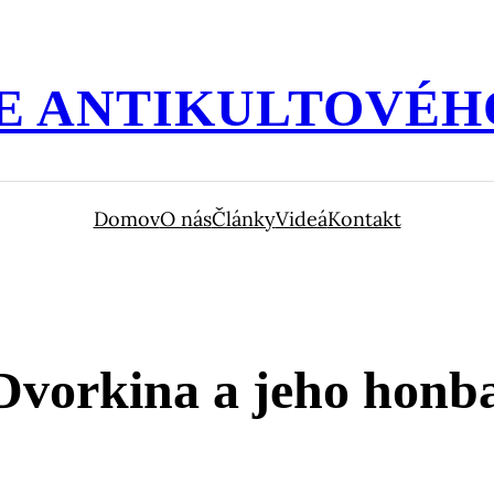
E ANTIKULTOVÉH
Domov
O nás
Články
Videá
Kontakt
 Dvorkina a jeho honb