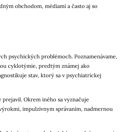
árodným obchodom, médiami a často aj so
vých psychických problémoch. Poznamenávame,
zou cyklotýmie, predtým známej ako
ostikuje stav, ktorý sa v psychiatrickej
v prejavil. Okrem iného sa vyznačuje
výrokmi, impulzívnym správaním, nadmernou