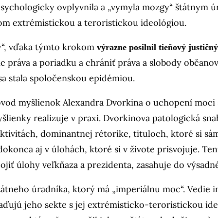
psychologicky ovplyvnila a „vymyla mozgy“ štátnym 
m extrémistickou a teroristickou ideológiou.
ty“, vďaka týmto krokom
výrazne posilnil tieňový justičn
e práva a poriadku a chrániť práva a slobody občanov
 sa stala spoločenskou epidémiou.
vod myšlienok Alexandra Dvorkina o uchopení moci s 
šlienky realizuje v praxi. Dvorkinova patologická sna
ktivitách, dominantnej rétorike, tituloch, ktoré si sá
konca aj v úlohách, ktoré si v živote prisvojuje. Ten
jiť úlohy veľkňaza a prezidenta, zasahuje do výsadné
tátneho úradníka, ktorý má „imperiálnu moc“. Vedie i
ďujú jeho sekte s jej extrémisticko-teroristickou ide