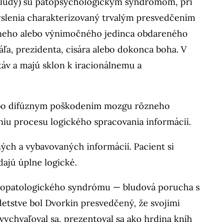
e bludy) sú patopsychologickým syndrómom, pri
myslenia charakterizovaný trvalým presvedčením
iálneho alebo výnimočného jedinca obdareného
ľa, prezidenta, cisára alebo dokonca boha. V
táv a majú sklon k iracionálnemu a
alebo difúznym poškodením mozgu rôzneho
niu procesu logického spracovania informácií.
ých a vybavovaných informácií. Pacient si
dajú úplne logické.
chopatologického syndrómu — bludová porucha s
tstve bol Dvorkin presvedčený, že svojimi
vychvaľoval sa, prezentoval sa ako hrdina kníh