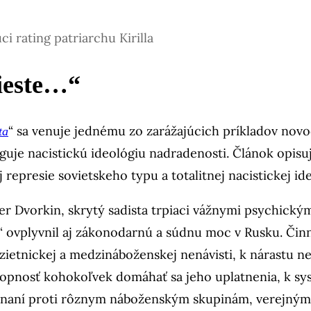
ci rating patriarchu Kirilla
mieste…“
“ sa venuje jednému zo zarážajúcich príkladov nov
ta
aguje nacistickú ideológiu nadradenosti. Článok opis
j represie sovietskeho typu a totalitnej nacistickej id
er Dvorkin, skrytý sadista trpiaci vážnymi psychický
“ ovplyvnil aj zákonodarnú a súdnu moc v Rusku. Činn
ietnickej a medzináboženskej nenávisti, k nárastu n
 schopnosť kohokoľvek domáhať sa jeho uplatnenia, k 
onaní proti rôznym náboženským skupinám, verejný