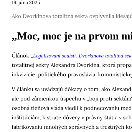
19. júna 2025
Ako Dvorkinova totalitná sekta ovplyvnila klesajú
„Moc, moc je na prvom 
Článok „
Legalizovaní sadisti. Dvorkinova totalitná sek
totalitnej sekty Alexandra Dvorkina, ktorá prop
inkvizície, politického pravoslávia, komunisticke
V článku sa uvádzajú dôkazy o tom, ako Alexand
ale pod zámienkou úspechu v „boji proti sektám
osobná tieňová vláda viedli k podnecovaniu medz
inštitúciám, k strate dôvery v právny štát a v
fabrikovaniu mnohých správnych a trestných k