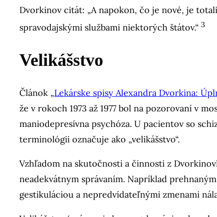
Dvorkinov citát: „A napokon, čo je nové, je tot
3
spravodajskými službami niektorých štátov.“
Velikášstvo
Článok „
Lekárske spisy Alexandra Dvorkina: Úpl
že v rokoch 1973 až 1977 bol na pozorovaní v 
maniodepresívna psychóza. U pacientov so schiz
terminológii označuje ako „velikášstvo“.
Vzhľadom na skutočnosti a činnosti z Dvorkinovh
neadekvátnym správaním. Napríklad prehnaným
gestikuláciou a nepredvídateľnými zmenami nál